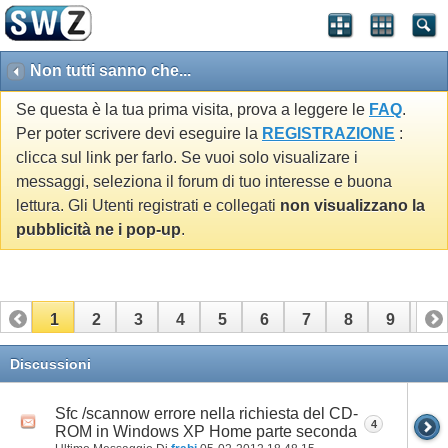
Non tutti sanno che...
Se questa è la tua prima visita, prova a leggere le
FAQ
.
Per poter scrivere devi eseguire la
REGISTRAZIONE
:
clicca sul link per farlo. Se vuoi solo visualizare i
messaggi, seleziona il forum di tuo interesse e buona
lettura. Gli Utenti registrati e collegati
non visualizzano la
pubblicità ne i pop-up
.
1
2
3
4
5
6
7
8
9
10
11
Discussioni
Sfc /scannow errore nella richiesta del CD-
4
ROM in Windows XP Home parte seconda