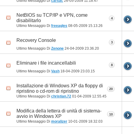
Ultimo Messaggio Di
carsac
26-05-2009
11.18.47
NetBIOS su TCP/IP e VPN, come
4
disabilitarlo
Ultimo Messaggio Di
freeagles
08-05-2009
15.13.26
Recovery Console
3
Ultimo Messaggio Di
Zenone
24-04-2009
23.36.20
Eliminare i file incancellabili
8
Ultimo Messaggio Di
Vash
18-04-2009
23.03.15
Installazione di Windows XP da floppy di
20
ripristino o cd-rom di ripristino
Ultimo Messaggio Di
christian.72
01-04-2009
12.55.45
Modifica della lettera di unità di sistema-
10
avvio in Windows XP
Ultimo Messaggio Di
moralizer
10-01-2009
18.32.03