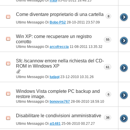
Ultimo Messaggio Di
frabi
05-02-2012
18.48.15
Come diventare proprietario di una cartella
8
Ultimo Messaggio Di
Bobo PS2
28-10-2011
23.57.09
Win XP: come recuperare un registro
55
corrotto
Ultimo Messaggio Di
arcofreccia
11-08-2011
13.35.32
Sfc /scannow errore nella richiesta del CD-
ROM in Windows XP
61
Ultimo Messaggio Di
ludagi
23-12-2010
10.31.26
Windows Vista complete PC backup and
6
restore image.
Ultimo Messaggio Di
bonovox767
28-06-2010
18.59.10
Disabilitare le condivisioni amministrative
38
Ultimo Messaggio Di
al1481
25-06-2010
00.27.27