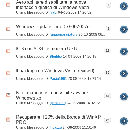
Aero abilitare disabilitare la nuova
3
interfaccia grafica di Windows Vista
Ultimo Messaggio Di
frabi
04-01-2009
14.20.32
Windows Update Error 0x8007007e
2
Ultimo Messaggio Di
fungomangiatore
30-10-2008
06.07.19
ICS con ADSL e modem USB
17
Ultimo Messaggio Di
Sbubba
14-09-2008
14.20.45
Il backup con Windows Vista (revised)
37
Ultimo Messaggio Di
Pacio1961
28-08-2008
17.29.16
Ntldr mancante impossibile avviare
61
Windows xp
Ultimo Messaggio Di
gianlucag
24-08-2008
16.02.02
Recuperare il 20% della Banda di WinXP
20
PRO
Ultimo Messaggio Di
il pazzo
24-08-2008
15.56.40