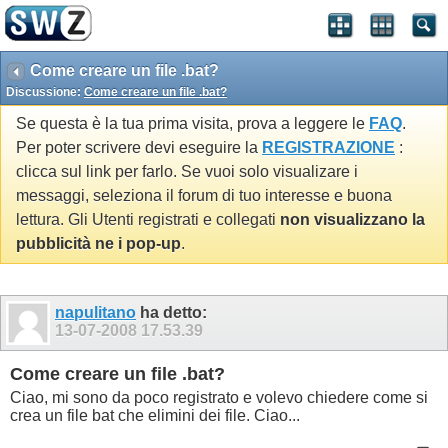
Come creare un file .bat?
Discussione:
Come creare un file .bat?
Se questa è la tua prima visita, prova a leggere le
FAQ
.
Per poter scrivere devi eseguire la
REGISTRAZIONE
:
clicca sul link per farlo. Se vuoi solo visualizare i
messaggi, seleziona il forum di tuo interesse e buona
lettura. Gli Utenti registrati e collegati
non visualizzano la
pubblicità ne i pop-up
.
napulitano
ha detto:
13-07-2008
17.53.39
Come creare un file .bat?
Ciao, mi sono da poco registrato e volevo chiedere come si
crea un file bat che elimini dei file. Ciao...