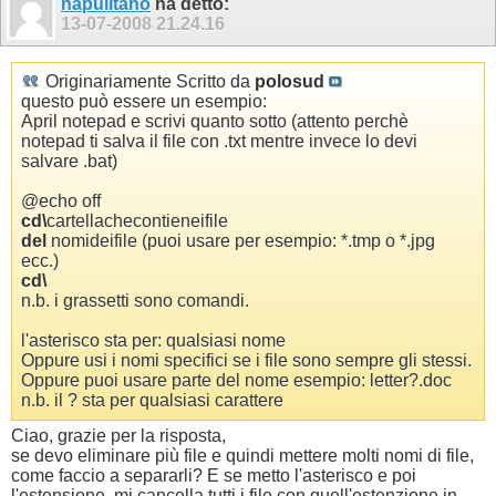
napulitano
ha detto:
13-07-2008
21.24.16
Originariamente Scritto da
polosud
questo può essere un esempio:
April notepad e scrivi quanto sotto (attento perchè
notepad ti salva il file con .txt mentre invece lo devi
salvare .bat)
@echo off
cd\
cartellachecontieneifile
del
nomideifile (puoi usare per esempio: *.tmp o *.jpg
ecc.)
cd\
n.b. i grassetti sono comandi.
l'asterisco sta per: qualsiasi nome
Oppure usi i nomi specifici se i file sono sempre gli stessi.
Oppure puoi usare parte del nome esempio: letter?.doc
n.b. il ? sta per qualsiasi carattere
Ciao, grazie per la risposta,
se devo eliminare più file e quindi mettere molti nomi di file,
come faccio a separarli? E se metto l'asterisco e poi
l'estensione, mi cancella tutti i file con quell'estenzione in