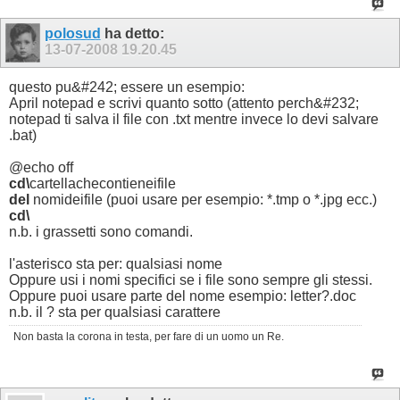
polosud
ha detto:
13-07-2008
19.20.45
questo pu&#242; essere un esempio:
April notepad e scrivi quanto sotto (attento perch&#232;
notepad ti salva il file con .txt mentre invece lo devi salvare
.bat)
@echo off
cd\
cartellachecontieneifile
del
nomideifile (puoi usare per esempio: *.tmp o *.jpg ecc.)
cd\
n.b. i grassetti sono comandi.
l'asterisco sta per: qualsiasi nome
Oppure usi i nomi specifici se i file sono sempre gli stessi.
Oppure puoi usare parte del nome esempio: letter?.doc
n.b. il ? sta per qualsiasi carattere
Non basta la corona in testa, per fare di un uomo un Re.