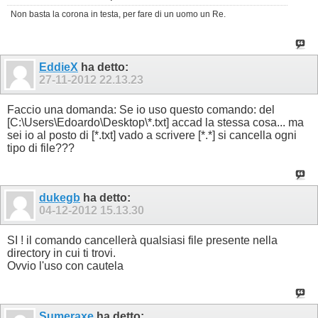
Non basta la corona in testa, per fare di un uomo un Re.
EddieX
ha detto:
27-11-2012
22.13.23
Faccio una domanda: Se io uso questo comando: del
[C:\Users\Edoardo\Desktop\*.txt] accad la stessa cosa... ma
sei io al posto di [*.txt] vado a scrivere [*.*] si cancella ogni
tipo di file???
dukegb
ha detto:
04-12-2012
15.13.30
SI ! il comando cancellerà qualsiasi file presente nella
directory in cui ti trovi.
Ovvio l'uso con cautela
Sumeraxe
ha detto: