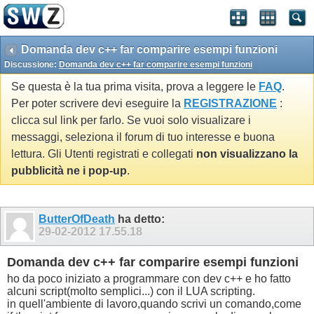
Domanda dev c++ far comparire esempi funzioni
Discussione:
Domanda dev c++ far comparire esempi funzioni
Se questa è la tua prima visita, prova a leggere le
FAQ
.
Per poter scrivere devi eseguire la
REGISTRAZIONE
:
clicca sul link per farlo. Se vuoi solo visualizare i
messaggi, seleziona il forum di tuo interesse e buona
lettura. Gli Utenti registrati e collegati
non visualizzano la
pubblicità ne i pop-up
.
ButterOfDeath
ha detto:
29-02-2012
17.55.18
Domanda dev c++ far comparire esempi funzioni
ho da poco iniziato a programmare con dev c++ e ho fatto
alcuni script(molto semplici...) con il LUA scripting.
in quell'ambiente di lavoro,quando scrivi un comando,come