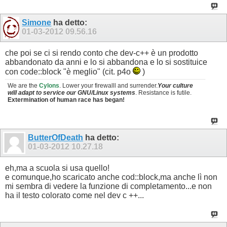
Simone
ha detto:
01-03-2012
09.56.16
che poi se ci si rendo conto che dev-c++ è un prodotto
abbandonato da anni e lo si abbandona e lo si sostituice
con code::block "è meglio" (cit. p4o
)
We are the
Cylons
. Lower your firewalll and surrender.
Your culture
will adapt to service our GNU/Linux systems
. Resistance is futile.
Extermination of human race has began!
ButterOfDeath
ha detto:
01-03-2012
10.27.18
eh,ma a scuola si usa quello!
e comunque,ho scaricato anche cod::block,ma anche lì non
mi sembra di vedere la funzione di completamento...e non
ha il testo colorato come nel dev c ++...