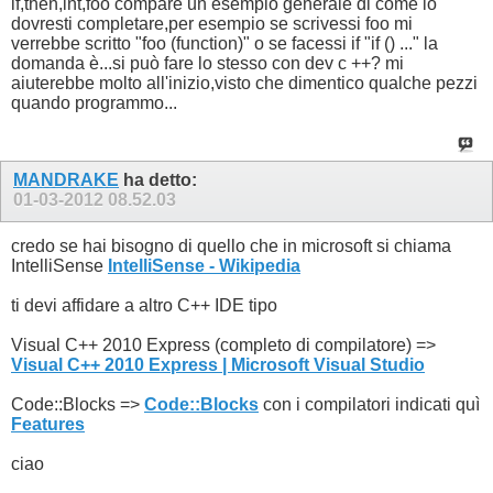
if,then,int,foo compare un esempio generale di come lo
dovresti completare,per esempio se scrivessi foo mi
verrebbe scritto "foo (function)" o se facessi if "if () ..." la
domanda è...si può fare lo stesso con dev c ++? mi
aiuterebbe molto all'inizio,visto che dimentico qualche pezzi
quando programmo...
MANDRAKE
ha detto:
01-03-2012
08.52.03
credo se hai bisogno di quello che in microsoft si chiama
IntelliSense
IntelliSense - Wikipedia
ti devi affidare a altro C++ IDE tipo
Visual C++ 2010 Express (completo di compilatore) =>
Visual C++ 2010 Express | Microsoft Visual Studio
Code::Blocks =>
Code::Blocks
con i compilatori indicati quì
Features
ciao