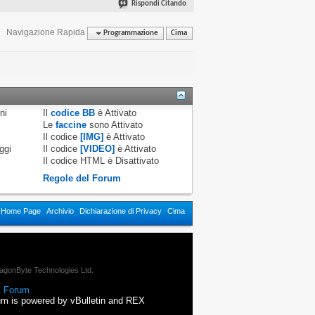
Rispondi Citando
Navigazione Rapida
Programmazione
Cima
ni
Il
codice BB
è
Attivato
Le
faccine
sono
Attivato
Il codice
[IMG]
è
Attivato
ggi
Il codice
[VIDEO]
è
Attivato
Il codice HTML è
Disattivato
Regole del Forum
n Home Page
Archivio
Dichiarazione di Privacy
Cima
agonByte Technologies Ltd.
 Forum
m is powered by vBulletin and REX