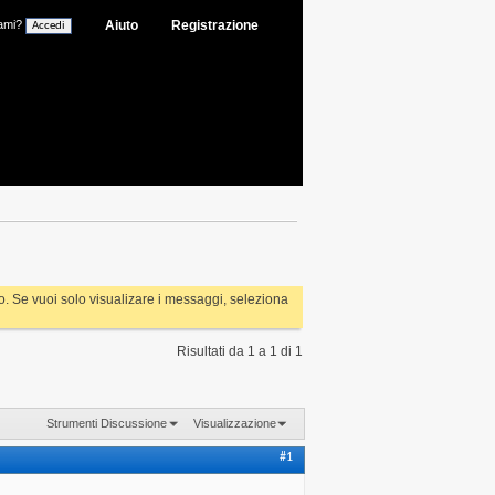
ami?
Aiuto
Registrazione
rlo. Se vuoi solo visualizare i messaggi, seleziona
Risultati da 1 a 1 di 1
Strumenti Discussione
Visualizzazione
#1