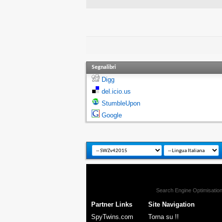
Segnalibri
Digg
del.icio.us
StumbleUpon
Google
Search Engine Optimisatio
Partner Links
Site Navigation
SpyTwins.com
Torna su !!