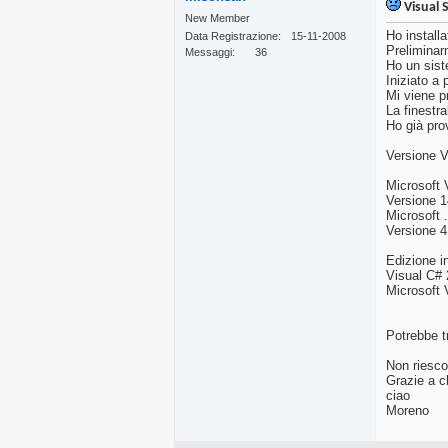
Visual 
New Member
Ho install
Data Registrazione
15-11-2008
Preliminar
Messaggi
36
Ho un sist
Iniziato a
Mi viene p
La finestr
Ho già pro
Versione 
Microsoft
Versione 
Microsoft
Versione 4
Edizione i
Visual C#
Microsoft
Potrebbe tr
Non riesco 
Grazie a c
ciao
Moreno