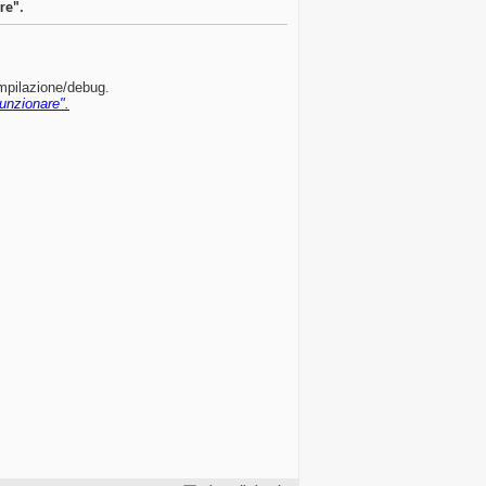
re".
ompilazione/debug.
unzionare".