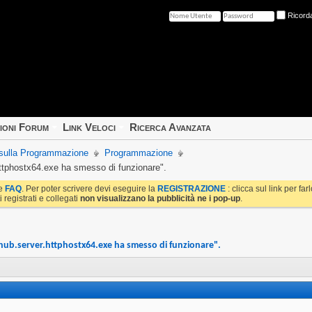
Ricord
ioni Forum
Link Veloci
Ricerca Avanzata
e sulla Programmazione
Programmazione
httphostx64.exe ha smesso di funzionare".
le
FAQ
. Per poter scrivere devi eseguire la
REGISTRAZIONE
: clicca sul link per fa
i registrati e collegati
non visualizzano la pubblicità ne i pop-up
.
shub.server.httphostx64.exe ha smesso di funzionare".