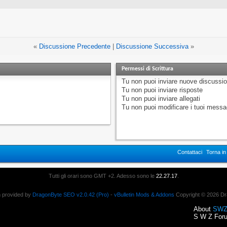
«
Discussione Precedente
|
Discussione Successiva
»
Permessi di Scrittura
Tu
non puoi
inviare nuove discussio
Tu
non puoi
inviare risposte
Tu
non puoi
inviare allegati
Tu
non puoi
modificare i tuoi messa
Contattaci
Torna i
Tutti gli orari sono GMT +2. Adesso sono le
22.27.17
.
n provided by
DragonByte SEO v2.0.42 (Pro)
-
vBulletin Mods & Addons
Copyright © 2026 Dr
About
SWZ
S W Z Foru