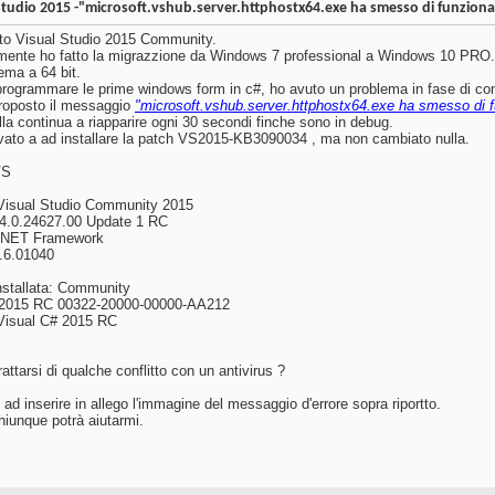
Studio 2015 -"microsoft.vshub.server.httphostx64.exe ha smesso di funziona
ato Visual Studio 2015 Community.
mente ho fatto la migrazzione da Windows 7 professional a Windows 10 PRO.
ema a 64 bit.
 programmare le prime windows form in c#, ho avuto un problema in fase di c
roposto il messaggio
"microsoft.vshub.server.httphostx64.exe ha smesso di f
alla continua a riapparire ogni 30 secondi finche sono in debug.
vato a ad installare la patch VS2015-KB3090034 , ma non cambiato nulla.
VS
 Visual Studio Community 2015
14.0.24627.00 Update 1 RC
 .NET Framework
.6.01040
nstallata: Community
 2015 RC 00322-20000-00000-AA212
 Visual C# 2015 RC
attarsi di qualche conflitto con un antivirus ?
ad inserire in allego l'immagine del messaggio d'errore sopra riportto.
hiunque potrà aiutarmi.