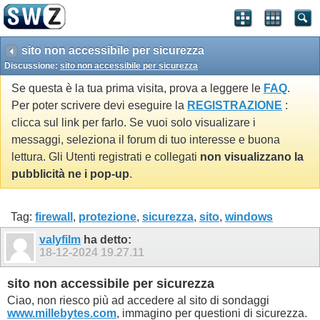
sito non accessibile per sicurezza
Discussione:
sito non accessibile per sicurezza
Se questa è la tua prima visita, prova a leggere le
FAQ
.
Per poter scrivere devi eseguire la
REGISTRAZIONE
:
clicca sul link per farlo. Se vuoi solo visualizare i
messaggi, seleziona il forum di tuo interesse e buona
lettura. Gli Utenti registrati e collegati
non visualizzano la
pubblicità ne i pop-up
.
Tag:
firewall
,
protezione
,
sicurezza
,
sito
,
windows
valyfilm
ha detto:
18-12-2024
19.27.11
sito non accessibile per sicurezza
Ciao, non riesco più ad accedere al sito di sondaggi
www.millebytes.com
, immagino per questioni di sicurezza.