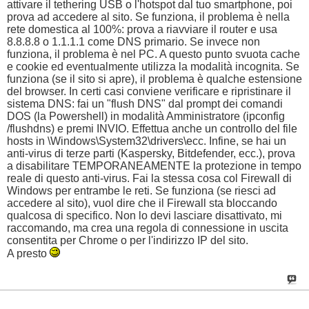
attivare il tethering USB o l'hotspot dal tuo smartphone, poi
prova ad accedere al sito. Se funziona, il problema è nella
rete domestica al 100%: prova a riavviare il router e usa
8.8.8.8 o 1.1.1.1 come DNS primario. Se invece non
funziona, il problema è nel PC. A questo punto svuota cache
e cookie ed eventualmente utilizza la modalità incognita. Se
funziona (se il sito si apre), il problema è qualche estensione
del browser. In certi casi conviene verificare e ripristinare il
sistema DNS: fai un "flush DNS" dal prompt dei comandi
DOS (la Powershell) in modalità Amministratore (ipconfig
/flushdns) e premi INVIO. Effettua anche un controllo del file
hosts in \Windows\System32\drivers\ecc. Infine, se hai un
anti-virus di terze parti (Kaspersky, Bitdefender, ecc.), prova
a disabilitare TEMPORANEAMENTE la protezione in tempo
reale di questo anti-virus. Fai la stessa cosa col Firewall di
Windows per entrambe le reti. Se funziona (se riesci ad
accedere al sito), vuol dire che il Firewall sta bloccando
qualcosa di specifico. Non lo devi lasciare disattivato, mi
raccomando, ma crea una regola di connessione in uscita
consentita per Chrome o per l'indirizzo IP del sito.
A presto