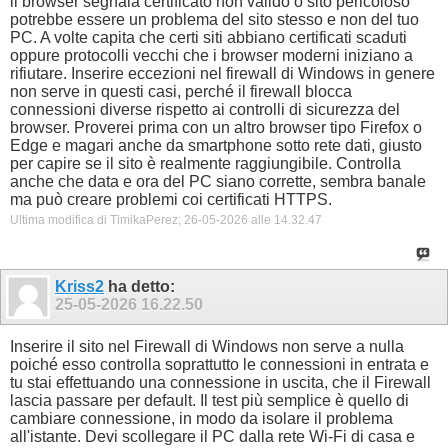
il browser segnala certificato non valido o sito pericoloso
potrebbe essere un problema del sito stesso e non del tuo
PC. A volte capita che certi siti abbiano certificati scaduti
oppure protocolli vecchi che i browser moderni iniziano a
rifiutare. Inserire eccezioni nel firewall di Windows in genere
non serve in questi casi, perché il firewall blocca
connessioni diverse rispetto ai controlli di sicurezza del
browser. Proverei prima con un altro browser tipo Firefox o
Edge e magari anche da smartphone sotto rete dati, giusto
per capire se il sito è realmente raggiungibile. Controlla
anche che data e ora del PC siano corrette, sembra banale
ma può creare problemi coi certificati HTTPS.
Ultima modifica di TimikaPerez; 26-05-2026 alle
14.32.47
Kriss2
ha detto:
25-05-2026
16.22.50
Inserire il sito nel Firewall di Windows non serve a nulla
poiché esso controlla soprattutto le connessioni in entrata e
tu stai effettuando una connessione in uscita, che il Firewall
lascia passare per default. Il test più semplice è quello di
cambiare connessione, in modo da isolare il problema
all'istante. Devi scollegare il PC dalla rete Wi-Fi di casa e