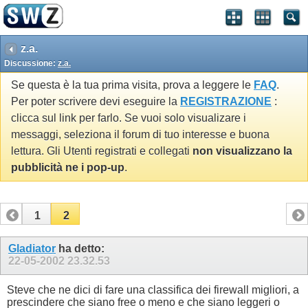
z.a.
Discussione:
z.a.
Se questa è la tua prima visita, prova a leggere le
FAQ
.
Per poter scrivere devi eseguire la
REGISTRAZIONE
:
clicca sul link per farlo. Se vuoi solo visualizare i
messaggi, seleziona il forum di tuo interesse e buona
lettura. Gli Utenti registrati e collegati
non visualizzano la
pubblicità ne i pop-up
.
1
2
Gladiator
ha detto:
22-05-2002
23.32.53
Steve che ne dici di fare una classifica dei firewall migliori, a
prescindere che siano free o meno e che siano leggeri o