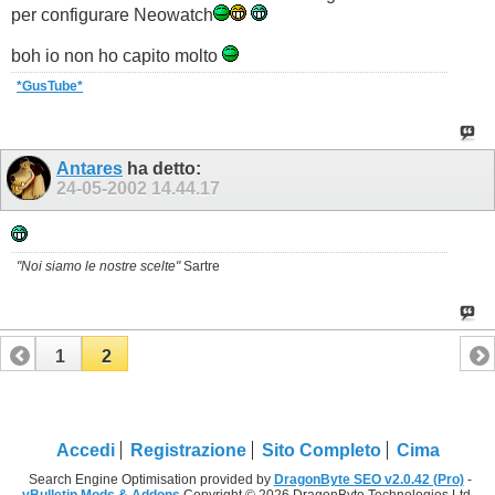
per configurare Neowatch
boh io non ho capito molto
*GusTube
*
Antares
ha detto:
24-05-2002
14.44.17
"Noi siamo le nostre scelte"
Sartre
1
2
Accedi
Registrazione
Sito Completo
Cima
Search Engine Optimisation provided by
DragonByte SEO v2.0.42 (Pro)
-