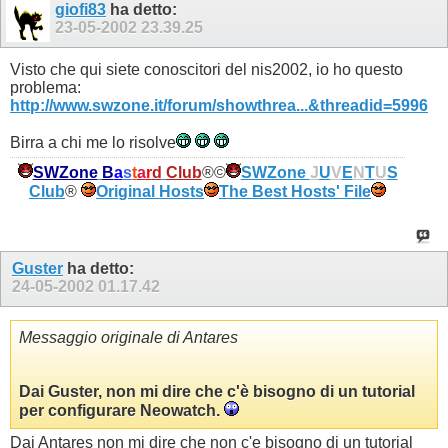
giofi83
ha detto:
23-05-2002
23.39.25
Visto che qui siete conoscitori del nis2002, io ho questo
problema:
http://www.swzone.it/forum/showthrea...&threadid=5996
Birra a chi me lo risolve
SWZone
B
a
s
t
a
r
d
Club
®©
SWZone
J
U
V
E
N
T
U
S
Club
®
Original Hosts
The Best Hosts' File
Guster
ha detto:
24-05-2002
01.17.42
Messaggio originale di Antares
Dai Guster, non mi dire che c'è bisogno di un tutorial
per configurare Neowatch.
Dai Antares non mi dire che non c'e bisogno di un tutorial