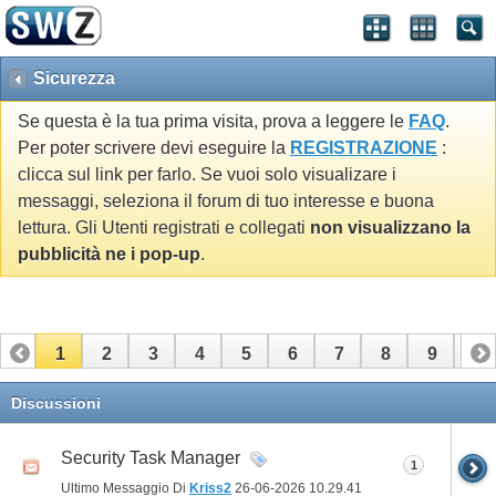
Sicurezza
Se questa è la tua prima visita, prova a leggere le
FAQ
.
Per poter scrivere devi eseguire la
REGISTRAZIONE
:
clicca sul link per farlo. Se vuoi solo visualizare i
messaggi, seleziona il forum di tuo interesse e buona
lettura. Gli Utenti registrati e collegati
non visualizzano la
pubblicità ne i pop-up
.
1
2
3
4
5
6
7
8
9
10
11
12
13
14
15
16
17
Discussioni
Security Task Manager
1
Ultimo Messaggio Di
Kriss2
26-06-2026
10.29.41