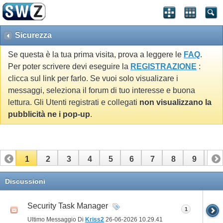
Sicurezza
Se questa è la tua prima visita, prova a leggere le
FAQ
.
Per poter scrivere devi eseguire la
REGISTRAZIONE
:
clicca sul link per farlo. Se vuoi solo visualizare i
messaggi, seleziona il forum di tuo interesse e buona
lettura. Gli Utenti registrati e collegati
non visualizzano la
pubblicità ne i pop-up
.
1
2
3
4
5
6
7
8
9
10
11
12
13
14
15
16
17
Discussioni
Security Task Manager
1
Ultimo Messaggio Di
Kriss2
26-06-2026
10.29.41