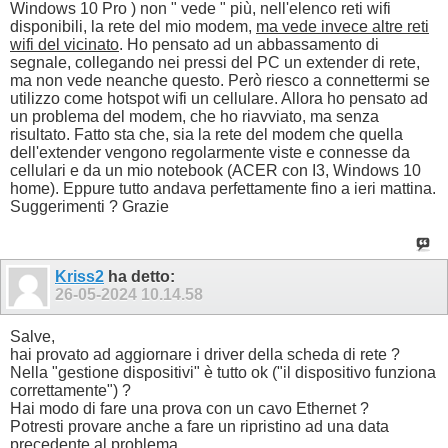
Windows 10 Pro ) non " vede " più, nell'elenco reti wifi
disponibili, la rete del mio modem,
ma vede invece altre reti
wifi del vicinato
. Ho pensato ad un abbassamento di
segnale, collegando nei pressi del PC un extender di rete,
ma non vede neanche questo. Però riesco a connettermi se
utilizzo come hotspot wifi un cellulare. Allora ho pensato ad
un problema del modem, che ho riavviato, ma senza
risultato. Fatto sta che, sia la rete del modem che quella
dell'extender vengono regolarmente viste e connesse da
cellulari e da un mio notebook (ACER con I3, Windows 10
home). Eppure tutto andava perfettamente fino a ieri mattina.
Suggerimenti ? Grazie
Kriss2
ha detto:
26-05-2024
10.14.58
Salve,
hai provato ad aggiornare i driver della scheda di rete ?
Nella "gestione dispositivi" è tutto ok ("il dispositivo funziona
correttamente") ?
Hai modo di fare una prova con un cavo Ethernet ?
Potresti provare anche a fare un ripristino ad una data
precedente al problema.