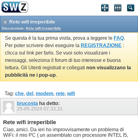
Rete wifi irreperibile
Discussione:
Rete wifi irreperibile
Se questa è la tua prima visita, prova a leggere le
FAQ
.
Per poter scrivere devi eseguire la
REGISTRAZIONE
:
clicca sul link per farlo. Se vuoi solo visualizare i
messaggi, seleziona il forum di tuo interesse e buona
lettura. Gli Utenti registrati e collegati
non visualizzano la
pubblicità ne i pop-up
.
Tag:
che
,
del
,
modem
,
rete
,
wifi
brucosta
ha detto:
25-05-2024
07.33.31
Rete wifi irreperibile
Ciao, amici. Da ieri ho improvvisamente un problema di
WiFi: il mio PC ( un assemblato con processore INTEL I5,