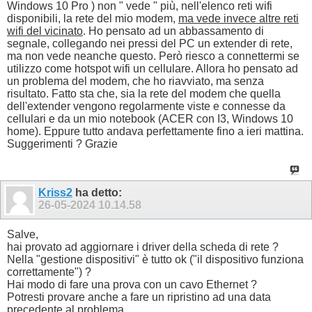
Windows 10 Pro ) non " vede " più, nell'elenco reti wifi
disponibili, la rete del mio modem,
ma vede invece altre reti
wifi del vicinato
. Ho pensato ad un abbassamento di
segnale, collegando nei pressi del PC un extender di rete,
ma non vede neanche questo. Però riesco a connettermi se
utilizzo come hotspot wifi un cellulare. Allora ho pensato ad
un problema del modem, che ho riavviato, ma senza
risultato. Fatto sta che, sia la rete del modem che quella
dell'extender vengono regolarmente viste e connesse da
cellulari e da un mio notebook (ACER con I3, Windows 10
home). Eppure tutto andava perfettamente fino a ieri mattina.
Suggerimenti ? Grazie
Kriss2
ha detto:
26-05-2024
10.14.58
Salve,
hai provato ad aggiornare i driver della scheda di rete ?
Nella "gestione dispositivi" è tutto ok ("il dispositivo funziona
correttamente") ?
Hai modo di fare una prova con un cavo Ethernet ?
Potresti provare anche a fare un ripristino ad una data
precedente al problema.