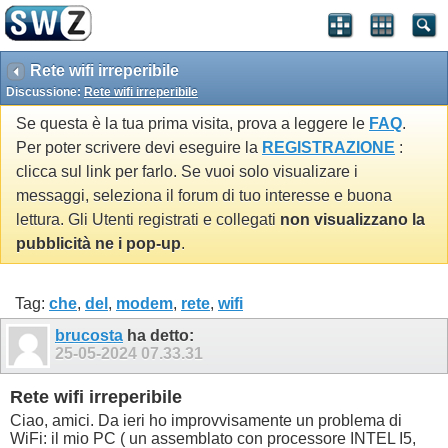
Rete wifi irreperibile
Discussione:
Rete wifi irreperibile
Se questa è la tua prima visita, prova a leggere le
FAQ
.
Per poter scrivere devi eseguire la
REGISTRAZIONE
:
clicca sul link per farlo. Se vuoi solo visualizare i
messaggi, seleziona il forum di tuo interesse e buona
lettura. Gli Utenti registrati e collegati
non visualizzano la
pubblicità ne i pop-up
.
Tag:
che
,
del
,
modem
,
rete
,
wifi
brucosta
ha detto:
25-05-2024
07.33.31
Rete wifi irreperibile
Ciao, amici. Da ieri ho improvvisamente un problema di
WiFi: il mio PC ( un assemblato con processore INTEL I5,