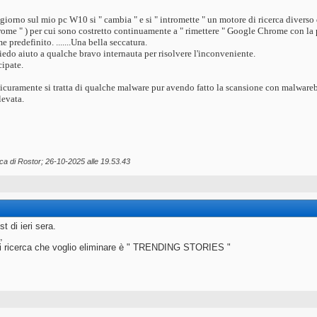
giorno sul mio pc W10 si " cambia " e si " intromette " un motore di ricerca diverso 
me " ) per cui sono costretto continuamente a " rimettere " Google Chrome con la 
 predefinito. .......Una bella seccatura.
iedo aiuto a qualche bravo internauta per risolvere l'inconveniente.
cipate.
icuramente si tratta di qualche malware pur avendo fatto la scansione con malwareb
levata.
ica di Rostor; 26-10-2025 alle
19.53.43
t di ieri sera.
,
di ricerca che voglio eliminare è " TRENDING STORIES "