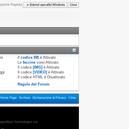
azione Rapida
Sistemi operativi Windows
Cima
ni
Il
codice BB
è
Attivato
Le
faccine
sono
Attivato
Il codice
[IMG]
è
Attivato
ggi
Il codice
[VIDEO]
è
Attivato
Il codice HTML è
Disattivato
Regole del Forum
n Home Page
Archivio
Dichiarazione di Privacy
Cima
agonByte Technologies Ltd.