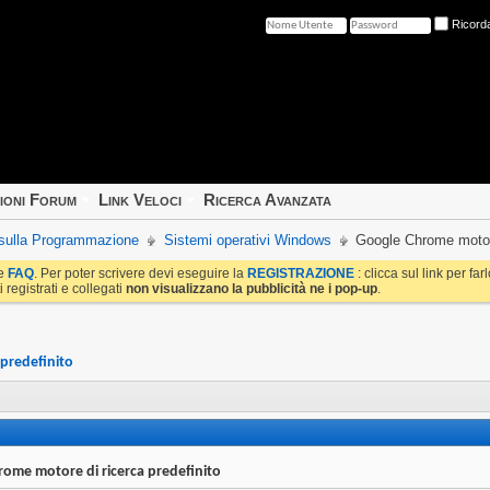
Ricord
ioni Forum
Link Veloci
Ricerca Avanzata
e sulla Programmazione
Sistemi operativi Windows
Google Chrome motore
le
FAQ
. Per poter scrivere devi eseguire la
REGISTRAZIONE
: clicca sul link per fa
i registrati e collegati
non visualizzano la pubblicità ne i pop-up
.
predefinito
ome motore di ricerca predefinito