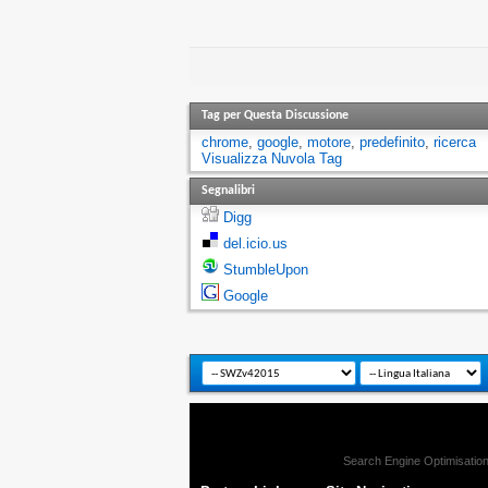
Tag per Questa Discussione
chrome
,
google
,
motore
,
predefinito
,
ricerca
Visualizza Nuvola Tag
Segnalibri
Digg
del.icio.us
StumbleUpon
Google
Search Engine Optimisatio