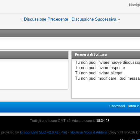
Navig
«
Discussione Precedente
|
Discussione Successiva
»
Permessi di Scrittura
Tu
non puoi
inviare nuove discussio
Tu
non puoi
inviare risposte
Tu
non puoi
inviare allegati
Tu
non puoi
modificare i tuoi messa
Contattaci
Torna i
Tutti gli orari sono GMT +2. Adesso sono le
18.34.28
.
n provided by
DragonByte SEO v2.0.42 (Pro)
-
vBulletin Mods & Addons
Copyright © 2026 Dr