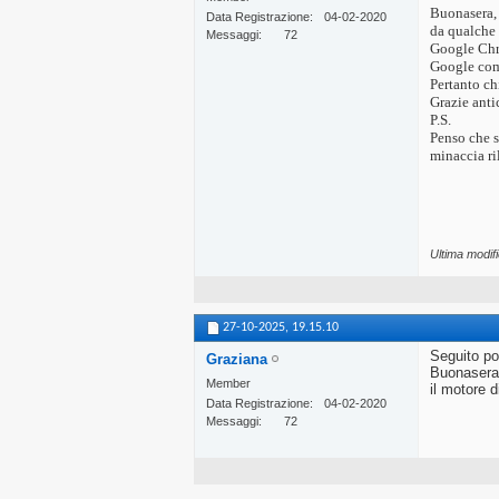
Buonasera,
Data Registrazione
04-02-2020
da qualche 
Messaggi
72
Google Chro
Google come
Pertanto ch
Grazie anti
P.S.
Penso che s
minaccia ri
Ultima modif
27-10-2025,
19.15.10
Seguito pos
Graziana
Buonasera
Member
il motore 
Data Registrazione
04-02-2020
Messaggi
72