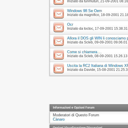
Iniziato da
turimuturi
‎, 21-09-2001 08.1
Windows 98 Se Oem
Iniziato da
magnifico
‎, 18-09-2001 21.1
Ocr
Iniziato da
toctoc
‎, 17-09-2001 15.38.31
Allora il DOS gli WIN li conosciamo
Iniziato da
Scleb
‎, 09-09-2001 09.06.01
Come si chiamera....
Iniziato da
Scleb
‎, 08-09-2001 15.26.13
Uscita la RC2 Italiana di Windows XP
Iniziato da
Davide
‎, 15-08-2001 21.25.
Informazioni e Opzioni Forum
Moderatori di Questo Forum
Cànaro
Opzioni Visualizzazione Discussioni