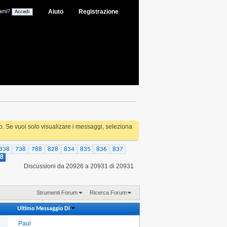
ami?
Aiuto
Registrazione
rlo. Se vuoi solo visualizare i messaggi, seleziona
338
738
788
828
834
835
836
837
8
Discussioni da 20926 a 20931 di 20931
Strumenti Forum
Ricerca Forum
Ultimo Messaggio Di
Paul