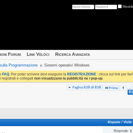
Ricord
ioni Forum
Link Veloci
Ricerca Avanzata
e sulla Programmazione
Sistemi operativi Windows
le
FAQ
. Per poter scrivere devi eseguire la
REGISTRAZIONE
: clicca sul link per fa
i registrati e collegati
non visualizzano la pubblicità ne i pop-up
.
...
Pagina 838 di 838
Prima
83
Risposte
/
Visite
Risposte: 4