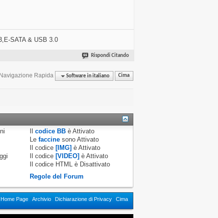
3,E-SATA & USB 3.0
Rispondi Citando
Navigazione Rapida
Software in italiano
Cima
ni
Il
codice BB
è
Attivato
Le
faccine
sono
Attivato
Il codice
[IMG]
è
Attivato
ggi
Il codice
[VIDEO]
è
Attivato
Il codice HTML è
Disattivato
Regole del Forum
n Home Page
Archivio
Dichiarazione di Privacy
Cima