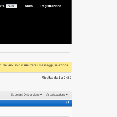
ami?
Aiuto
Registrazione
rlo. Se vuoi solo visualizare i messaggi, seleziona
Risultati da 1 a 6 di 6
Strumenti Discussione
Visualizzazione
#1