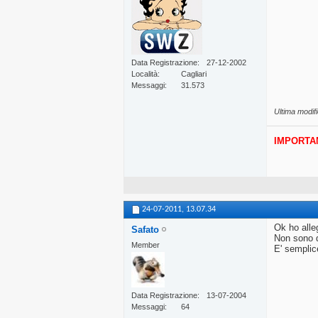
Data Registrazione
27-12-2002
Località
Cagliari
Messaggi
31.573
Ultima modifi
IMPORTA
24-07-2011,
13.07.34
Ok ho alle
Safato
Non sono du
Member
E' semplic
Data Registrazione
13-07-2004
Messaggi
64