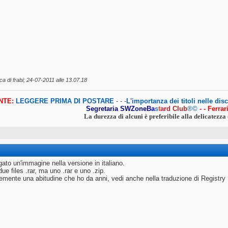
ca di frabi; 24-07-2011 alle
13.07.18
NTE:
LEGGERE PRIMA DI POSTARE
- - -
L'importanza dei titoli nelle dis
Segretaria SWZone
B
a
s
t
a
r
d
Club
®©
- - Ferra
La durezza di alcuni è preferibile alla delicatezza 
gato un'immagine nella versione in italiano.
e files .rar, ma uno .rar e uno .zip.
emente una abitudine che ho da anni, vedi anche nella traduzione di Registry