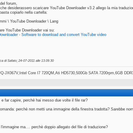
 del forum,
 che desiderassero scaricare YouTube Downloader v3.2 allego la mia traduzione
asta copiarlo nella cartella:
ammi \ YouTube Downloader \ Lang
are YouTube Downloader vai su:
ownloader - Software to download and convert YouTube video
ica di Safato; 24-07-2011 alle
13.09.30
Q-JX067V,Intel Core I7 720QM,Ati HD5730,500Gb SATA 7200rpm,6GB DDR
 e far capire, perchè hai messo due volte il file rar?
manda: perchè non metti una immagine della finestra tradotta? Sarebbe norma
 l'immagine ma.... perchè doppio allegato del file di traduzione?