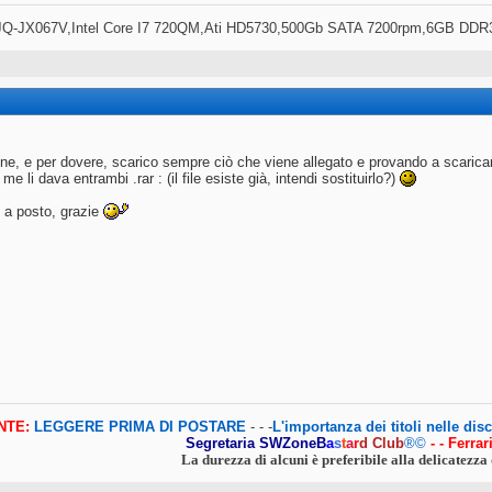
Q-JX067V,Intel Core I7 720QM,Ati HD5730,500Gb SATA 7200rpm,6GB DDR
ine, e per dovere, scarico sempre ciò che viene allegato e provando a scaricar
 me li dava entrambi .rar : (il file esiste già, intendi sostituirlo?)
o a posto, grazie
NTE:
LEGGERE PRIMA DI POSTARE
- - -
L'importanza dei titoli nelle dis
Segretaria SWZone
B
a
s
t
a
r
d
Club
®©
- - Ferra
La durezza di alcuni è preferibile alla delicatezza 