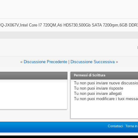
Q-JX067V,Intel Core I7 720QM,Ati HD5730,500Gb SATA 7200rpm,6GB DDR
«
Discussione Precedente
|
Discussione Successiva
»
Permessi di Scrittura
Tu
non puoi
inviare nuove discussio
Tu
non puoi
inviare risposte
Tu
non puoi
inviare allegati
Tu
non puoi
modificare i tuoi messa
Contattaci
Torna i