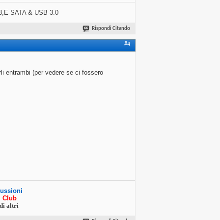
3,E-SATA & USB 3.0
Rispondi Citando
#4
li entrambi (per vedere se ci fossero
cussioni
ri Club
di altri