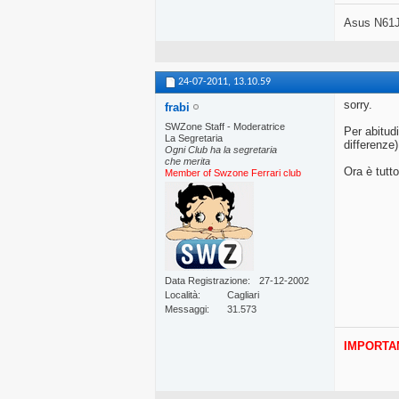
Asus N61J
24-07-2011,
13.10.59
sorry.
frabi
SWZone Staff - Moderatrice
Per abitud
La Segretaria
differenze)
Ogni Club ha la segretaria
che merita
Ora è tutt
Member of Swzone Ferrari club
Data Registrazione
27-12-2002
Località
Cagliari
Messaggi
31.573
IMPORTA