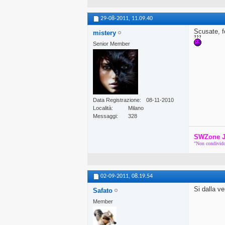
29-08-2011,
11.09.40
Scusate, 
mistery
Senior Member
Data Registrazione
08-11-2010
Località
Milano
Messaggi
328
SWZone J
"Non condivido 
02-09-2011,
08.19.54
Si dalla ve
Safato
Member