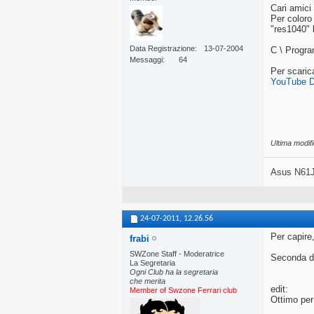
Cari amici
Per coloro
"res1040" b
Data Registrazione
13-07-2004
C \ Progr
Messaggi
64
Per scaric
YouTube D
Ultima modif
Asus N61J
24-07-2011,
12.26.56
Per capire,
frabi
SWZone Staff - Moderatrice
Seconda do
La Segretaria
Ogni Club ha la segretaria
che merita
edit:
Member of Swzone Ferrari club
Ottimo per