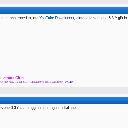
forse sono impedita, ma
YouTube Downloader
, almeno la versione 3.3 è già in 
uventus Club
le tue idee, ma darei la vita perchè tu possa esprimerle"
Voltaire
rsione 3.3 è stata aggiunta la lingua in Italiano.