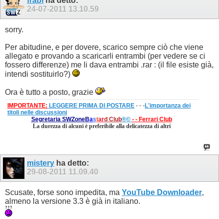
frabi
ha detto:
24-07-2011
13.10.59
sorry.
Per abitudine, e per dovere, scarico sempre ciò che viene
allegato e provando a scaricarli entrambi (per vedere se ci
fossero differenze) me li dava entrambi .rar : (il file esiste già,
intendi sostituirlo?)
Ora è tutto a posto, grazie
IMPORTANTE:
LEGGERE PRIMA DI POSTARE
- - -
L'importanza dei
titoli nelle discussioni
Segretaria SWZone
B
a
s
t
a
r
d
Club
®©
- - Ferrari Club
La durezza di alcuni è preferibile alla delicatezza di altri
mistery
ha detto:
29-08-2011
11.09.40
Scusate, forse sono impedita, ma
YouTube Downloader
,
almeno la versione 3.3 è già in italiano.