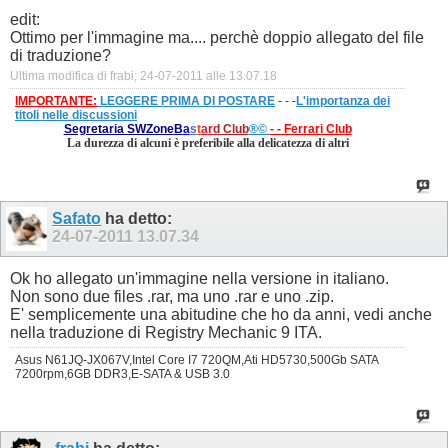
edit:
Ottimo per l'immagine ma.... perchè doppio allegato del file
di traduzione?
Ultima modifica di frabi; 24-07-2011 alle
13.07.18
IMPORTANTE:
LEGGERE PRIMA DI POSTARE
- - -
L'importanza dei
titoli nelle discussioni
Segretaria SWZone
B
a
s
t
a
r
d
Club
®©
- - Ferrari Club
La durezza di alcuni è preferibile alla delicatezza di altri
Safato
ha detto:
24-07-2011
13.07.34
Ok ho allegato un'immagine nella versione in italiano.
Non sono due files .rar, ma uno .rar e uno .zip.
E' semplicemente una abitudine che ho da anni, vedi anche
nella traduzione di Registry Mechanic 9 ITA.
Asus N61JQ-JX067V,Intel Core I7 720QM,Ati HD5730,500Gb SATA
7200rpm,6GB DDR3,E-SATA & USB 3.0