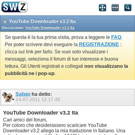
YouTube Downloader v3.2 Ita
Discussione:
YouTube Downloader v3.2 Ita
Se questa è la tua prima visita, prova a leggere le
FAQ
.
Per poter scrivere devi eseguire la
REGISTRAZIONE
:
clicca sul link per farlo. Se vuoi solo visualizare i
messaggi, seleziona il forum di tuo interesse e buona
lettura. Gli Utenti registrati e collegati
non visualizzano la
pubblicità ne i pop-up
.
Safato
ha detto:
24-07-2011
12.17.48
YouTube Downloader v3.2 Ita
Cari amici del forum,
Per coloro che desiderassero scaricare YouTube
Downloader v3.2 allego la mia traduzione in Italiano. Una