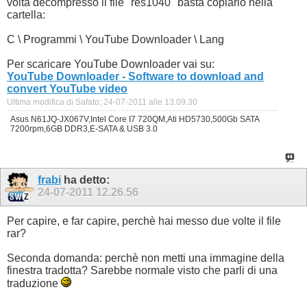
volta decompresso il file "res1040" basta copiarlo nella
cartella:
C \ Programmi \ YouTube Downloader \ Lang
Per scaricare YouTube Downloader vai su:
YouTube Downloader - Software to download and
convert YouTube video
Ultima modifica di Safato; 24-07-2011 alle
13.09.30
Asus N61JQ-JX067V,Intel Core I7 720QM,Ati HD5730,500Gb SATA
7200rpm,6GB DDR3,E-SATA & USB 3.0
frabi
ha detto:
24-07-2011
12.26.56
Per capire, e far capire, perchè hai messo due volte il file
rar?
Seconda domanda: perchè non metti una immagine della
finestra tradotta? Sarebbe normale visto che parli di una
traduzione