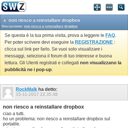
non riesco a reinstallare dropbox
Discussione:
non riesco a reinstallare dropbox
Se questa è la tua prima visita, prova a leggere le
FAQ
.
Per poter scrivere devi eseguire la
REGISTRAZIONE
:
clicca sul link per farlo. Se vuoi solo visualizare i
messaggi, seleziona il forum di tuo interesse e buona
lettura. Gli Utenti registrati e collegati
non visualizzano la
pubblicità ne i pop-up
.
RockMalk
ha detto:
15-11-2017
22.35.48
non riesco a reinstallare dropbox
ciao a tutti.
ho un problema: non riesco a reinstallare dropbox sul
portatile.