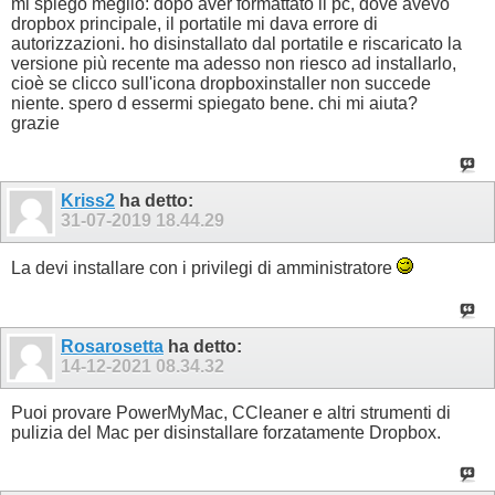
mi spiego meglio: dopo aver formattato il pc, dove avevo
dropbox principale, il portatile mi dava errore di
autorizzazioni. ho disinstallato dal portatile e riscaricato la
versione più recente ma adesso non riesco ad installarlo,
cioè se clicco sull'icona dropboxinstaller non succede
niente. spero d essermi spiegato bene. chi mi aiuta?
grazie
Kriss2
ha detto:
31-07-2019
18.44.29
La devi installare con i privilegi di amministratore
Rosarosetta
ha detto:
14-12-2021
08.34.32
Puoi provare PowerMyMac, CCleaner e altri strumenti di
pulizia del Mac per disinstallare forzatamente Dropbox.