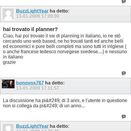
BuzzLightYear
ha detto:
13-01-2009
17.09.00
hai trovato il planner?
Ciao, hai poi trovato il sw di planning in italiano, io ne stò
cercando uno web based, ne ho trovati tanti ed anche belli
ed economici e pure belli completi ma sono tutti in inlglese (
o anche francese tedesco norvegese svedese....) e nessuno
in italiano
grazie
bonovox767
ha detto:
13-01-2009
17.11.57
La discussione ha pi&#249; di 3 anni, e l'utente in questione
non si collega da pi&#249; di un anno...
BuzzLightYear
ha detto: