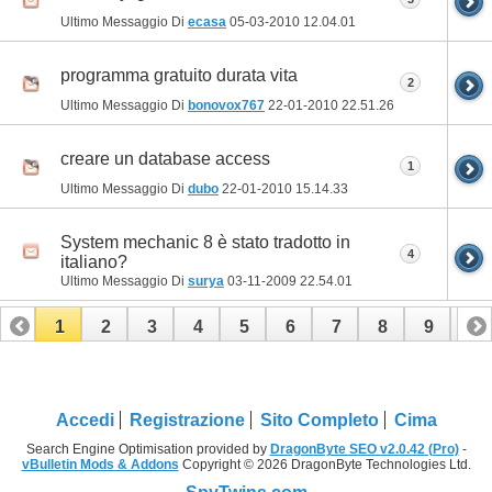
Ultimo Messaggio Di
ecasa
05-03-2010
12.04.01
programma gratuito durata vita
2
Ultimo Messaggio Di
bonovox767
22-01-2010
22.51.26
creare un database access
1
Ultimo Messaggio Di
dubo
22-01-2010
15.14.33
System mechanic 8 è stato tradotto in
4
italiano?
Ultimo Messaggio Di
surya
03-11-2009
22.54.01
1
2
3
4
5
6
7
8
9
10
11
12
13
Accedi
Registrazione
Sito Completo
Cima
Search Engine Optimisation provided by
DragonByte SEO v2.0.42 (Pro)
-
vBulletin Mods & Addons
Copyright © 2026 DragonByte Technologies Ltd.