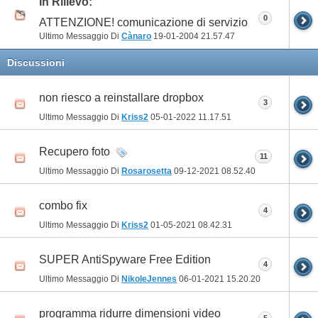
In Rilievo:
0
ATTENZIONE! comunicazione di servizio
Ultimo Messaggio Di
Cànaro
19-01-2004
21.57.47
Discussioni
non riesco a reinstallare dropbox
3
Ultimo Messaggio Di
Kriss2
05-01-2022
11.17.51
Recupero foto
11
Ultimo Messaggio Di
Rosarosetta
09-12-2021
08.52.40
combo fix
4
Ultimo Messaggio Di
Kriss2
01-05-2021
08.42.31
SUPER AntiSpyware Free Edition
4
Ultimo Messaggio Di
NikoleJennes
06-01-2021
15.20.20
programma ridurre dimensioni video