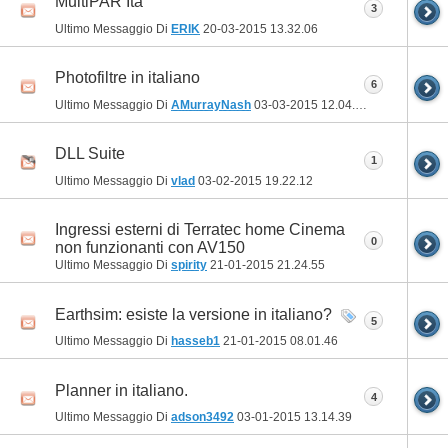
MultiPAR Ita
3
Ultimo Messaggio Di
ERIK
20-03-2015
13.32.06
Photofiltre in italiano
6
Ultimo Messaggio Di
AMurrayNash
03-03-2015
12.04.01
DLL Suite
1
Ultimo Messaggio Di
vlad
03-02-2015
19.22.12
Ingressi esterni di Terratec home Cinema
0
non funzionanti con AV150
Ultimo Messaggio Di
spirity
21-01-2015
21.24.55
Earthsim: esiste la versione in italiano?
5
Ultimo Messaggio Di
hasseb1
21-01-2015
08.01.46
Planner in italiano.
4
Ultimo Messaggio Di
adson3492
03-01-2015
13.14.39