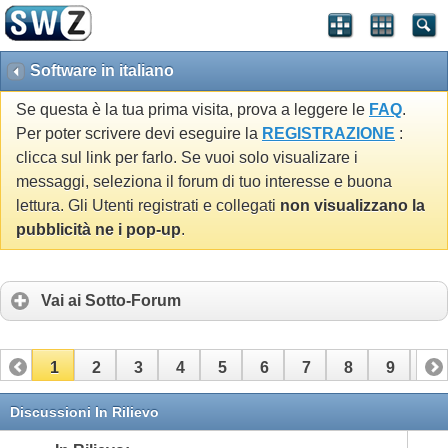
Software in italiano
Se questa è la tua prima visita, prova a leggere le
FAQ
.
Per poter scrivere devi eseguire la
REGISTRAZIONE
:
clicca sul link per farlo. Se vuoi solo visualizare i
messaggi, seleziona il forum di tuo interesse e buona
lettura. Gli Utenti registrati e collegati
non visualizzano la
pubblicità ne i pop-up
.
Vai ai Sotto-Forum
1
2
3
4
5
6
7
8
9
10
11
12
13
Discussioni In Rilievo