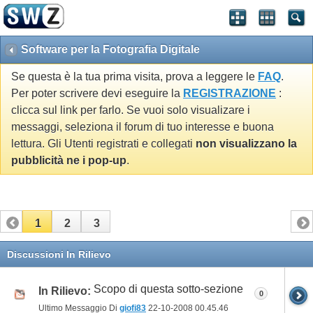
Software per la Fotografia Digitale
Se questa è la tua prima visita, prova a leggere le
FAQ
.
Per poter scrivere devi eseguire la
REGISTRAZIONE
:
clicca sul link per farlo. Se vuoi solo visualizare i
messaggi, seleziona il forum di tuo interesse e buona
lettura. Gli Utenti registrati e collegati
non visualizzano la
pubblicità ne i pop-up
.
1
2
3
Discussioni In Rilievo
Scopo di questa sotto-sezione
In Rilievo:
0
Ultimo Messaggio Di
giofi83
22-10-2008
00.45.46