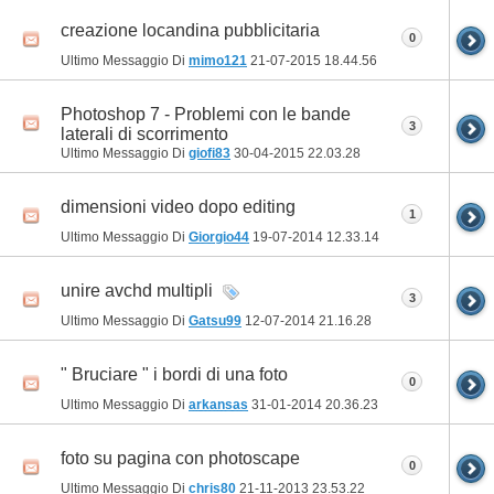
creazione locandina pubblicitaria
0
Ultimo Messaggio Di
mimo121
21-07-2015
18.44.56
Photoshop 7 - Problemi con le bande
3
laterali di scorrimento
Ultimo Messaggio Di
giofi83
30-04-2015
22.03.28
dimensioni video dopo editing
1
Ultimo Messaggio Di
Giorgio44
19-07-2014
12.33.14
unire avchd multipli
3
Ultimo Messaggio Di
Gatsu99
12-07-2014
21.16.28
" Bruciare " i bordi di una foto
0
Ultimo Messaggio Di
arkansas
31-01-2014
20.36.23
foto su pagina con photoscape
0
Ultimo Messaggio Di
chris80
21-11-2013
23.53.22