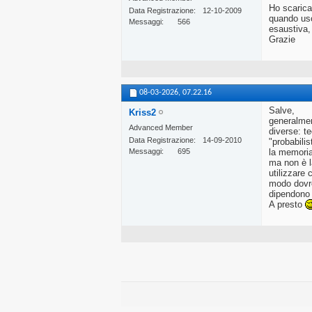
Ho scarica
Data Registrazione
12-10-2009
quando uso
Messaggi
566
esaustiva,
Grazie
08-03-2026,
07.22.16
Salve,
Kriss2
generalmen
Advanced Member
diverse: t
Data Registrazione
14-09-2010
"probabilis
Messaggi
695
la memoria
ma non è la
utilizzare 
modo dovre
dipendono d
A presto