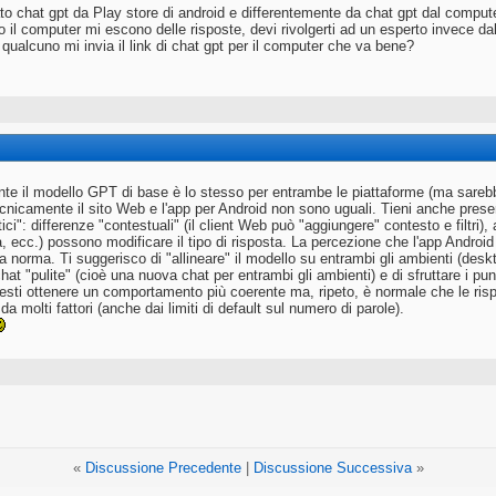
to chat gpt da Play store di android e differentemente da chat gpt dal compute
 il computer mi escono delle risposte, devi rivolgerti ad un esperto invece da
 qualcuno mi invia il link di chat gpt per il computer che va bene?
te il modello GPT di base è lo stesso per entrambe le piattaforme (ma sarebb
ecnicamente il sito Web e l'app per Android non sono uguali. Tieni anche prese
tici": differenze "contestuali" (il client Web può "aggiungere" contesto e filtri)
, ecc.) possono modificare il tipo di risposta. La percezione che l'app Android 
 norma. Ti suggerisco di "allineare" il modello su entrambi gli ambienti (deskt
chat "pulite" (cioè una nuova chat per entrambi gli ambienti) e di sfruttare i pun
sti ottenere un comportamento più coerente ma, ripeto, è normale che le ris
a molti fattori (anche dai limiti di default sul numero di parole).
«
Discussione Precedente
|
Discussione Successiva
»