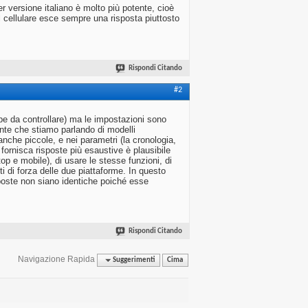
r versione italiano è molto più potente, cioè
l cellulare esce sempre una risposta piuttosto
Rispondi Citando
#2
e da controllare) ma le impostazioni sono
nte che stiamo parlando di modelli
, anche piccole, e nei parametri (la cronologia,
fornisca risposte più esaustive è plausibile
op e mobile), di usare le stesse funzioni, di
ti di forza delle due piattaforme. In questo
poste non siano identiche poiché esse
Rispondi Citando
Navigazione Rapida
Suggerimenti
Cima