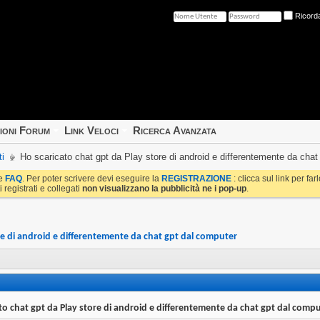
Ricord
ioni Forum
Link Veloci
Ricerca Avanzata
i
Ho scaricato chat gpt da Play store di android e differentemente da chat
le
FAQ
. Per poter scrivere devi eseguire la
REGISTRAZIONE
: clicca sul link per fa
i registrati e collegati
non visualizzano la pubblicità ne i pop-up
.
re di android e differentemente da chat gpt dal computer
to chat gpt da Play store di android e differentemente da chat gpt dal comp