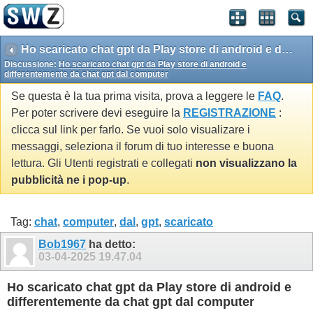
Ho scaricato chat gpt da Play store di android e differentemente da chat gpt dal computer
Discussione:
Ho scaricato chat gpt da Play store di android e
differentemente da chat gpt dal computer
Se questa è la tua prima visita, prova a leggere le
FAQ
.
Per poter scrivere devi eseguire la
REGISTRAZIONE
:
clicca sul link per farlo. Se vuoi solo visualizare i
messaggi, seleziona il forum di tuo interesse e buona
lettura. Gli Utenti registrati e collegati
non visualizzano la
pubblicità ne i pop-up
.
Tag:
chat
,
computer
,
dal
,
gpt
,
scaricato
Bob1967
ha detto:
03-04-2025
19.47.04
Ho scaricato chat gpt da Play store di android e
differentemente da chat gpt dal computer