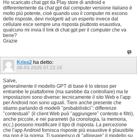
Ho scaricato chat gpt da Play store di android e
differentemente da chat gpt dal computer versione italiano è
molto più potente, cioè quando uso il computer mi escono
delle risposte, devi rivolgerti ad un esperto invece dal
cellulare esce sempre una risposta piuttosto esaustiva,
qualcuno mi invia il link di chat gpt per il computer che va
bene?
Grazie
Kriss2
ha detto:
08-03-2026
07.22.16
Salve,
generalmente il modello GPT di base è lo stesso per
entrambe le piattaforme (ma sarebbe da controllare) ma le
impostazioni sono diverse: tecnicamente il sito Web e l'app
per Android non sono uguali. Tieni anche presente che
stiamo parlando di modelli "probabilistici": differenze
"contestuali" (il client Web può "aggiungere" contesto e filtri),
anche piccole, e nei parametri (la cronologia, la memoria,
ecc.) possono modificare il tipo di risposta. La percezione
che l'app Android fornisca risposte più esaustive è plausibile
ma non è la norma. Ti suggerisco di "allineare" il modello su