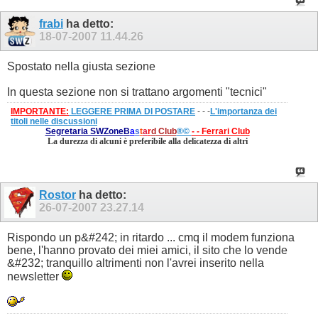
frabi
ha detto:
18-07-2007
11.44.26
Spostato nella giusta sezione
In questa sezione non si trattano argomenti "tecnici"
IMPORTANTE:
LEGGERE PRIMA DI POSTARE
- - -
L'importanza dei
titoli nelle discussioni
Segretaria SWZone
B
a
s
t
a
r
d
Club
®©
- - Ferrari Club
La durezza di alcuni è preferibile alla delicatezza di altri
Rostor
ha detto:
26-07-2007
23.27.14
Rispondo un p&#242; in ritardo ... cmq il modem funziona
bene, l'hanno provato dei miei amici, il sito che lo vende
&#232; tranquillo altrimenti non l'avrei inserito nella
newsletter