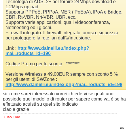
Tecnologia di ADSL2+ per fornire 24Mbps download e
1.2Mbps upload
Supporta PPPoE, PPPoA, MER (IPoEoA), IPoA e Bridge,
CBR, Rt-VBR, Nrt-VBR, UBR, ecc.
Supporta varie applicazioni, quali videoconferenza,
Netmeeting ed i giochi.
Firewall integrato: Il firewall integrato fornisce sicurezza
per proteggere la rete lan dall\\\'intrusione.
Link :
http://www.dainelli.eu/index.php?
mai...roducts_id=196
Codice Promo per lo sconto : ********
Versione Wireless a 49.00EUR sempre con sconto 5 %
per gli utenti di SWZone :
http://www.dainelli.eu/index.php?mai...roducts_id=198
siccome sarei interessato vorrei chiedervi se qualcuno
possiede quel modello di router per sapere come va, è se ha
effettuato acuisti su quel sito indicato
ciao e grazie
Ciao Ciao