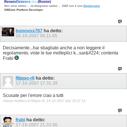
R
e
n
a
t
o
O
s
t
o
r
e
r
o
aka
(Rostor)
Non sono cattivo ... mi disegnano cattivo ... SWZ non è una
Democrazia
SWZone Platform Developer
bonovox767
ha detto:
16-10-2007
00.11.05
Decisamente...hai sbagliato anche a non leggere il
regolamento, viste le tue molteplici k...sar&#224; contenta
Frabi
filippo-r6
ha detto:
17-10-2007
17.31.38
Scusate per l'errore ciao a tutti
Ultima modifica di filippo-r6; 18-10-2007 alle
18.37.16
frabi
ha detto:
17-10-2007
21.31.06