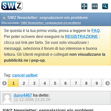
SWZ Newsletter: segnalazioni e/o problemi
Discussione:
SWZ Newsletter: segnalazioni e/o problemi
Se questa è la tua prima visita, prova a leggere le
FAQ
.
Per poter scrivere devi eseguire la
REGISTRAZIONE
:
clicca sul link per farlo. Se vuoi solo visualizare i
messaggi, seleziona il forum di tuo interesse e buona
lettura. Gli Utenti registrati e collegati
non visualizzano la
pubblicità ne i pop-up
.
Tag:
cancel uplbet
1
2
3
4
5
6
7
8
9
10
11
12
13
14
15
dany4467
ha detto:
12-12-2006
23.20.29
SWZ Newsletter: segnalazioni e/o problemi