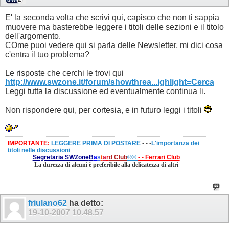
E' la seconda volta che scrivi qui, capisco che non ti sappia
muovere ma basterebbe leggere i titoli delle sezioni e il titolo
dell'argomento.
COme puoi vedere qui si parla delle Newsletter, mi dici cosa
c'entra il tuo problema?
Le risposte che cerchi le trovi qui
http://www.swzone.it/forum/showthrea...ighlight=Cerca
Leggi tutta la discussione ed eventualmente continua li.
Non rispondere qui, per cortesia, e in futuro leggi i titoli
IMPORTANTE:
LEGGERE PRIMA DI POSTARE
- - -
L'importanza dei
titoli nelle discussioni
Segretaria SWZone
B
a
s
t
a
r
d
Club
®©
- - Ferrari Club
La durezza di alcuni è preferibile alla delicatezza di altri
friulano62
ha detto:
19-10-2007
10.48.57