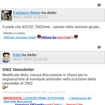
Capitano Nemo
ha detto:
09-07-2007
13.37.02
A parte che &#232; SWZone....sposto nella sezione giusta...
Mobilis in mobile...
SWZone Juventus Club®
SWZone
B
a
s
t
a
r
d
Club
®©
frabi
ha detto:
09-07-2007
14.39.41
SWZ Newsletter
Modificato titolo, messa discussione in rilievo per la
segnalazione di eventuali anomalie nella ricezione della
newsletter di SWZ
Ultima modifica di frabi; 09-07-2007 alle
14.43.41
IMPORTANTE:
LEGGERE PRIMA DI POSTARE
- - -
L'importanza dei
titoli nelle discussioni
Segretaria SWZone
B
a
s
t
a
r
d
Club
®©
- - Ferrari Club