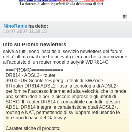
La durezza di alcuni è preferibile alla delicatezza di altri
NinoRapis
ha detto:
18-07-2007
11.38.15
Info su Promo newletters
salve a tutti, sono inscritto al servizio newletters del forum,
nella' ultima mail che ho ricevuto c'era anche la promozione
all'acquisto di un router modello aolynk WDR814G
===PROMO============
DR814 - ADSL2+ router
39.00EUR Sconto 5% per gli utenti di SWZone.
Il Router DR814 ADSL2+ usa la tecnologia di ADSL2+
per fornire l\'accesso Internet ad alta velocità, che lo rende
una scelta ideale per le piccole imprese e gli utenti di
SOHO. Il Router DR814 è compatibile con tutti i gestori
ADSL. DR814 integra le caratteristiche quali ADSL2+,
routing e NAT, permettendo di sviluppare reti usando le
funzioni di base del Gateway.
Caratteristiche di prodotto: