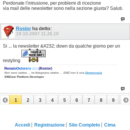
Perdonate l'intrusione, per problemi di ricezione
via mail delle newsletter sono nella sezione giusta? Saluti.
Rostor
ha detto:
19-10-2007
11.26.10
Si ... la newsletter &#232; down da qualche giorno per un
restyling
R
e
n
a
t
o
O
s
t
o
r
e
r
o
aka
(Rostor)
Non sono cattivo ... mi disegnano cattivo ... SWZ non è una
Democrazia
SWZone Platform Developer
1
2
3
4
5
6
7
8
9
10
11
12
13
14
15
Accedi
Registrazione
Sito Completo
Cima