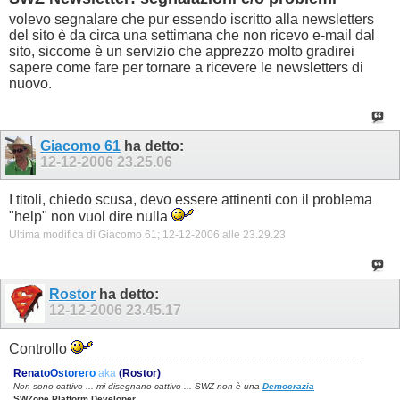
volevo segnalare che pur essendo iscritto alla newsletters
del sito è da circa una settimana che non ricevo e-mail dal
sito, siccome è un servizio che apprezzo molto gradirei
sapere come fare per tornare a ricevere le newsletters di
nuovo.
Giacomo 61
ha detto:
12-12-2006
23.25.06
I titoli, chiedo scusa, devo essere attinenti con il problema
"help" non vuol dire nulla
Ultima modifica di Giacomo 61; 12-12-2006 alle
23.29.23
Rostor
ha detto:
12-12-2006
23.45.17
Controllo
R
e
n
a
t
o
O
s
t
o
r
e
r
o
aka
(Rostor)
Non sono cattivo ... mi disegnano cattivo ... SWZ non è una
Democrazia
SWZone Platform Developer