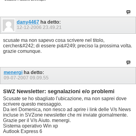
dany4467
ha detto:
12-12-2006
23.49.21
scusate ma non sapevo cosa scrivere nel titolo,
cercher&#242; di essere pi&#249; preciso la prossima volta.
grazie comunque.
menergi
ha detto:
09-07-2007
09.09.55
SWZ Newsletter: segnalazioni e/o problemi
Scusate se ho sbagliato l'ubicazione, ma non saprei dove
scrivere questo messaggio.
Da ieri Domenica, non riesco ad aprire i link delle V/s News
incluse in SVZone newsletter che mi inviate giornalmente.
Grazie per il V/s Aiuto. menergi.
Sistema operativo Win xp
Autlook Express 6