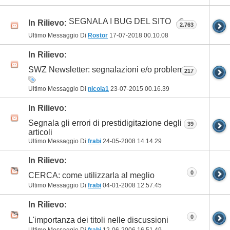
SEGNALA I BUG DEL SITO
In Rilievo:
2.763
Ultimo Messaggio Di
Rostor
17-07-2018
00.10.08
In Rilievo:
SWZ Newsletter: segnalazioni e/o problemi
217
Ultimo Messaggio Di
nicola1
23-07-2015
00.16.39
In Rilievo:
Segnala gli errori di prestidigitazione degli
39
articoli
Ultimo Messaggio Di
frabi
24-05-2008
14.14.29
In Rilievo:
0
CERCA: come utilizzarla al meglio
Ultimo Messaggio Di
frabi
04-01-2008
12.57.45
In Rilievo:
0
L'importanza dei titoli nelle discussioni
Ultimo Messaggio Di
frabi
12-06-2006
16.51.49