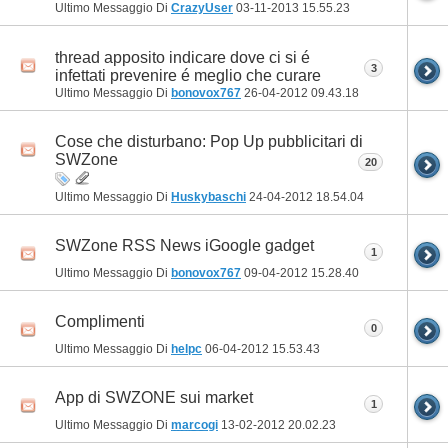
Ultimo Messaggio Di
CrazyUser
03-11-2013
15.55.23
thread apposito indicare dove ci si é
3
infettati prevenire é meglio che curare
Ultimo Messaggio Di
bonovox767
26-04-2012
09.43.18
Cose che disturbano: Pop Up pubblicitari di
SWZone
20
Ultimo Messaggio Di
Huskybaschi
24-04-2012
18.54.04
SWZone RSS News iGoogle gadget
1
Ultimo Messaggio Di
bonovox767
09-04-2012
15.28.40
Complimenti
0
Ultimo Messaggio Di
helpc
06-04-2012
15.53.43
App di SWZONE sui market
1
Ultimo Messaggio Di
marcogi
13-02-2012
20.02.23