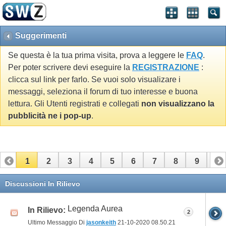
Suggerimenti
Se questa è la tua prima visita, prova a leggere le
FAQ
.
Per poter scrivere devi eseguire la
REGISTRAZIONE
:
clicca sul link per farlo. Se vuoi solo visualizare i
messaggi, seleziona il forum di tuo interesse e buona
lettura. Gli Utenti registrati e collegati
non visualizzano la
pubblicità ne i pop-up
.
1
2
3
4
5
6
7
8
9
10
11
12
13
14
15
16
17
Discussioni In Rilievo
Legenda Aurea
In Rilievo:
2
Ultimo Messaggio Di
jasonkeith
21-10-2020
08.50.21