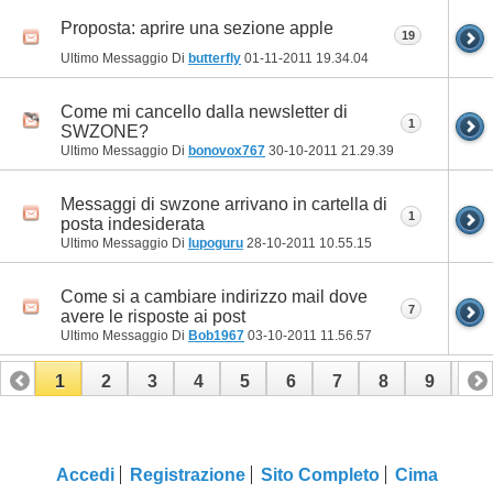
Proposta: aprire una sezione apple
19
Ultimo Messaggio Di
butterfly
01-11-2011
19.34.04
Come mi cancello dalla newsletter di
1
SWZONE?
Ultimo Messaggio Di
bonovox767
30-10-2011
21.29.39
Messaggi di swzone arrivano in cartella di
1
posta indesiderata
Ultimo Messaggio Di
lupoguru
28-10-2011
10.55.15
Come si a cambiare indirizzo mail dove
7
avere le risposte ai post
Ultimo Messaggio Di
Bob1967
03-10-2011
11.56.57
1
2
3
4
5
6
7
8
9
10
11
12
13
14
15
16
17
Accedi
Registrazione
Sito Completo
Cima