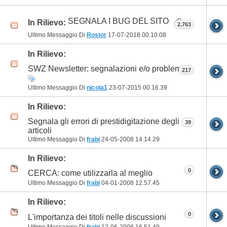
SEGNALA I BUG DEL SITO
In Rilievo:
2.763
Ultimo Messaggio Di
Rostor
17-07-2018
00.10.08
In Rilievo:
SWZ Newsletter: segnalazioni e/o problemi
217
Ultimo Messaggio Di
nicola1
23-07-2015
00.16.39
In Rilievo:
Segnala gli errori di prestidigitazione degli
39
articoli
Ultimo Messaggio Di
frabi
24-05-2008
14.14.29
In Rilievo:
0
CERCA: come utilizzarla al meglio
Ultimo Messaggio Di
frabi
04-01-2008
12.57.45
In Rilievo:
0
L'importanza dei titoli nelle discussioni
Ultimo Messaggio Di
frabi
12-06-2006
16.51.49