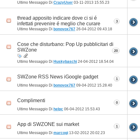
Ultimo Messaggio Di
CrazyUser
03-11-2013
15.55.23
thread apposito indicare dove ci si é
3
infettati prevenire é meglio che curare
Ultimo Messaggio Di
bonovox767
26-04-2012
09.43.18
Cose che disturbano: Pop Up pubblicitari di
SWZone
20
Ultimo Messaggio Di
Huskybaschi
24-04-2012
18.54.04
SWZone RSS News iGoogle gadget
1
Ultimo Messaggio Di
bonovox767
09-04-2012
15.28.40
Complimenti
0
Ultimo Messaggio Di
helpc
06-04-2012
15.53.43
App di SWZONE sui market
1
Ultimo Messaggio Di
marcogi
13-02-2012
20.02.23