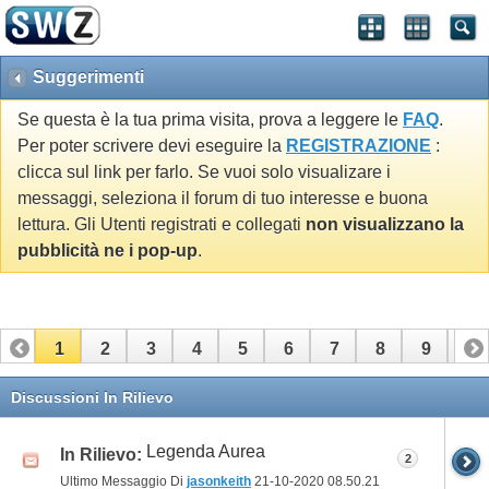
Suggerimenti
Se questa è la tua prima visita, prova a leggere le
FAQ
.
Per poter scrivere devi eseguire la
REGISTRAZIONE
:
clicca sul link per farlo. Se vuoi solo visualizare i
messaggi, seleziona il forum di tuo interesse e buona
lettura. Gli Utenti registrati e collegati
non visualizzano la
pubblicità ne i pop-up
.
1
2
3
4
5
6
7
8
9
10
11
12
13
14
15
16
17
Discussioni In Rilievo
Legenda Aurea
In Rilievo:
2
Ultimo Messaggio Di
jasonkeith
21-10-2020
08.50.21