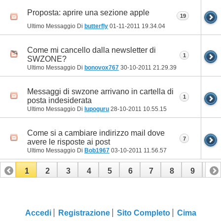
Proposta: aprire una sezione apple
19
Ultimo Messaggio Di
butterfly
01-11-2011
19.34.04
Come mi cancello dalla newsletter di
1
SWZONE?
Ultimo Messaggio Di
bonovox767
30-10-2011
21.29.39
Messaggi di swzone arrivano in cartella di
1
posta indesiderata
Ultimo Messaggio Di
lupoguru
28-10-2011
10.55.15
Come si a cambiare indirizzo mail dove
7
avere le risposte ai post
Ultimo Messaggio Di
Bob1967
03-10-2011
11.56.57
1
2
3
4
5
6
7
8
9
10
11
12
13
14
15
16
17
Accedi
Registrazione
Sito Completo
Cima