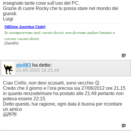
insegnato tante cose sull'uso del PC.
Grazie di cuore Rocky che tu possa stare nel mondo dei
grandi.
Luigi
SWZone Juventus Club®
Se ottempereremo tutti i nostri doveri, non dovremo andare lontano a
cercare i nostri diritti.
(Gandhi)
giofi83
ha detto:
21-06-2025
16.15.44
Ciao Cirillo, non devi scusarti, sono vecchio 😉
Credo che il giorno e l’ora precisa sia 27/06/2012 ore 21.15
in quanto renzodelmare ha postato alle 21:49 pertanto non
poteva essere 22:15.
Detto questo, hai ragione, ogni data è buona per ricordare
un amico
🤗👋👋