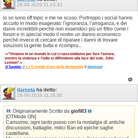
28-06-2026
11.24.43
lo so sono off topic e me ne scuso: Purtroppo i social hanno
accuito in modo esagerato: l'ignoranza, l'arroganza, e dei
danni incredibili perchè non essendoci più un filtro come i
forum e in special modo il nostro un danno economico
perchè invece di cercare di riparare i danni di trovare
soluzioni la gente butta e ricompra...
-«“Viviamo in un mondo in cui ci nascondiamo per fare l’amore,
mentre la violenza e l’odio si diffondono alla luce del sole. John
Lennon”.»
-
-Il Saggio-
#
Le 5 regole d'oro della Netiquette
#
blogspot
darnota
ha detto:
28-06-2026
11.26.00
Originariamente Scritto da
giofi83
[OTMode ON]
Carissimo, ogni tanto passo con la nostalgia di antiche
discussioni, battaglie, mitici Ban ed epiche saghe
castellane.