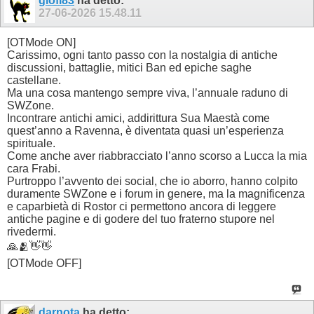
giofi83
ha detto:
27-06-2026
15.48.11
[OTMode ON]
Carissimo, ogni tanto passo con la nostalgia di antiche
discussioni, battaglie, mitici Ban ed epiche saghe
castellane.
Ma una cosa mantengo sempre viva, l’annuale raduno di
SWZone.
Incontrare antichi amici, addirittura Sua Maestà come
quest’anno a Ravenna, è diventata quasi un’esperienza
spirituale.
Come anche aver riabbracciato l’anno scorso a Lucca la mia
cara Frabi.
Purtroppo l’avvento dei social, che io aborro, hanno colpito
duramente SWZone e i forum in genere, ma la magnificenza
e caparbietà di Rostor ci permettono ancora di leggere
antiche pagine e di godere del tuo fraterno stupore nel
rivedermi.
🙏🫂👋👋
[OTMode OFF]
darnota
ha detto: