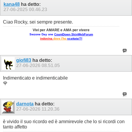
kana48
ha detto:
27-06-2025
00.46.23
Ciao Rocky, sei sempre presente.
Vivi per AMARE e AMA per vivere
Swzone Day one
CountDown SkinWebForum
indovina
dove l'ho
scattata!?!
giofi83
ha detto:
27-06-2026
08.51.05
Indimenticato e indimenticabile
🌹
darnota
ha detto:
27-06-2026
11.20.36
è vivido il suo ricordo ed è ammirevole che lo si ricordi con
tanto affetto