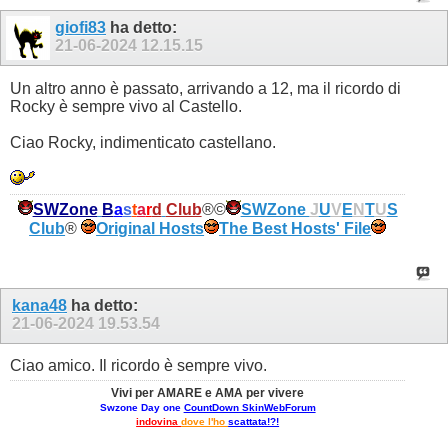
giofi83
ha detto:
21-06-2024
12.15.15
Un altro anno è passato, arrivando a 12, ma il ricordo di
Rocky è sempre vivo al Castello.
Ciao Rocky, indimenticato castellano.
SWZone
B
a
s
t
a
r
d
Club
®©
SWZone
J
U
V
E
N
T
U
S
Club
®
Original Hosts
The Best Hosts' File
kana48
ha detto:
21-06-2024
19.53.54
Ciao amico. Il ricordo è sempre vivo.
Vivi per AMARE e AMA per vivere
Swzone Day one
CountDown SkinWebForum
indovina
dove l'ho
scattata!?!