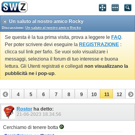
Un saluto al nostro amico Rocky
Discussione:
Un saluto al nostro amico Rocky
Se questa è la tua prima visita, prova a leggere le
FAQ
.
Per poter scrivere devi eseguire la
REGISTRAZIONE
:
clicca sul link per farlo. Se vuoi solo visualizare i
messaggi, seleziona il forum di tuo interesse e buona
lettura. Gli Utenti registrati e collegati
non visualizzano la
pubblicità ne i pop-up
.
3
4
5
6
7
8
9
10
11
12
Rostor
ha detto:
21-06-2023
18.34.56
Cerchiamo di tenere botta