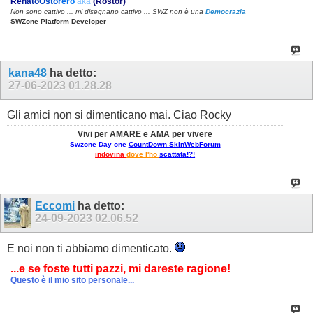
R
e
n
a
t
o
O
s
t
o
r
e
r
o
aka
(Rostor)
Non sono cattivo ... mi disegnano cattivo ... SWZ non è una
Democrazia
SWZone Platform Developer
kana48
ha detto:
27-06-2023
01.28.28
Gli amici non si dimenticano mai. Ciao Rocky
Vivi per AMARE e AMA per vivere
Swzone Day one
CountDown SkinWebForum
indovina
dove l'ho
scattata!?!
Eccomi
ha detto:
24-09-2023
02.06.52
E noi non ti abbiamo dimenticato.
...e se foste tutti pazzi, mi dareste ragione!
Questo è il mio sito personale...