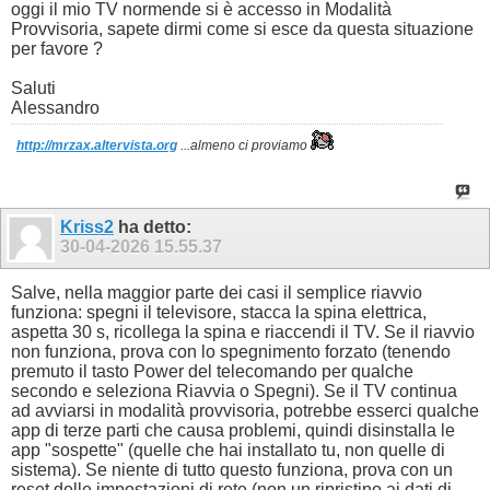
oggi il mio TV normende si è accesso in Modalità
Provvisoria, sapete dirmi come si esce da questa situazione
per favore ?
Saluti
Alessandro
http://mrzax.altervista.org
...almeno ci proviamo
Kriss2
ha detto:
30-04-2026
15.55.37
Salve, nella maggior parte dei casi il semplice riavvio
funziona: spegni il televisore, stacca la spina elettrica,
aspetta 30 s, ricollega la spina e riaccendi il TV. Se il riavvio
non funziona, prova con lo spegnimento forzato (tenendo
premuto il tasto Power del telecomando per qualche
secondo e seleziona Riavvia o Spegni). Se il TV continua
ad avviarsi in modalità provvisoria, potrebbe esserci qualche
app di terze parti che causa problemi, quindi disinstalla le
app "sospette" (quelle che hai installato tu, non quelle di
sistema). Se niente di tutto questo funziona, prova con un
reset delle impostazioni di rete (non un ripristino ai dati di