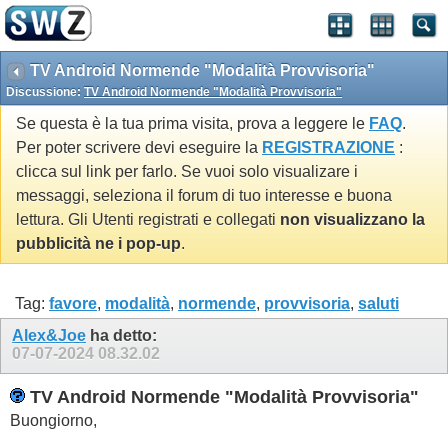
TV Android Normende "Modalità Provvisoria"
Discussione:
TV Android Normende "Modalità Provvisoria"
Se questa è la tua prima visita, prova a leggere le
FAQ
.
Per poter scrivere devi eseguire la
REGISTRAZIONE
:
clicca sul link per farlo. Se vuoi solo visualizare i
messaggi, seleziona il forum di tuo interesse e buona
lettura. Gli Utenti registrati e collegati
non visualizzano la
pubblicità ne i pop-up
.
Tag:
favore
,
modalità
,
normende
,
provvisoria
,
saluti
Alex&Joe
ha detto:
07-07-2024
08.32.02
TV Android Normende "Modalità Provvisoria"
Buongiorno,