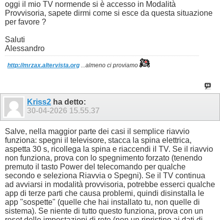
oggi il mio TV normende si è accesso in Modalità
Provvisoria, sapete dirmi come si esce da questa situazione
per favore ?
Saluti
Alessandro
http://mrzax.altervista.org
...almeno ci proviamo
Kriss2
ha detto:
30-04-2026
15.55.37
Salve, nella maggior parte dei casi il semplice riavvio
funziona: spegni il televisore, stacca la spina elettrica,
aspetta 30 s, ricollega la spina e riaccendi il TV. Se il riavvio
non funziona, prova con lo spegnimento forzato (tenendo
premuto il tasto Power del telecomando per qualche
secondo e seleziona Riavvia o Spegni). Se il TV continua
ad avviarsi in modalità provvisoria, potrebbe esserci qualche
app di terze parti che causa problemi, quindi disinstalla le
app "sospette" (quelle che hai installato tu, non quelle di
sistema). Se niente di tutto questo funziona, prova con un
reset delle impostazioni di rete (non un ripristino ai dati di