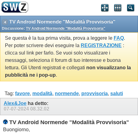
TV Android Normende "Modalità Provvisoria"
Discussione:
TV Android Normende "Modalità Provvisoria"
Se questa è la tua prima visita, prova a leggere le
FAQ
.
Per poter scrivere devi eseguire la
REGISTRAZIONE
:
clicca sul link per farlo. Se vuoi solo visualizare i
messaggi, seleziona il forum di tuo interesse e buona
lettura. Gli Utenti registrati e collegati
non visualizzano la
pubblicità ne i pop-up
.
Tag:
favore
,
modalità
,
normende
,
provvisoria
,
saluti
Alex&Joe
ha detto:
07-07-2024
08.32.02
TV Android Normende "Modalità Provvisoria"
Buongiorno,