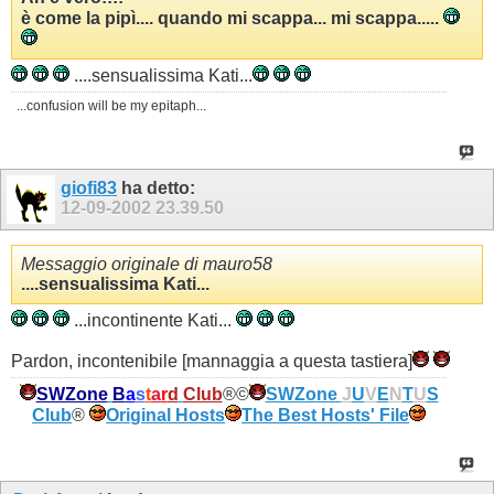
è come la pipì.... quando mi scappa... mi scappa.....
....sensualissima Kati...
...confusion will be my epitaph...
giofi83
ha detto:
12-09-2002
23.39.50
Messaggio originale di mauro58
....sensualissima Kati...
...incontinente Kati...
Pardon, incontenibile [mannaggia a questa tastiera]
SWZone
B
a
s
t
a
r
d
Club
®©
SWZone
J
U
V
E
N
T
U
S
Club
®
Original Hosts
The Best Hosts' File