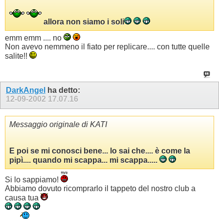
allora non siamo i soli
emm emm .... no
Non avevo nemmeno il fiato per replicare.... con tutte quelle
salite!!
DarkAngel
ha detto:
12-09-2002
17.07.16
Messaggio originale di KATI
E poi se mi conosci bene... lo sai che.... è come la
pipì.... quando mi scappa... mi scappa.....
Si lo sappiamo!
Abbiamo dovuto ricomprarlo il tappeto del nostro club a
causa tua