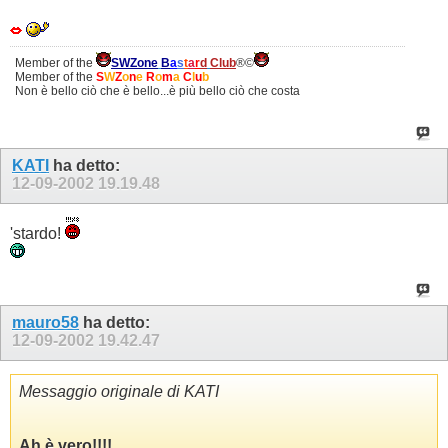
Member of the
SWZone
B
a
s
t
a
r
d
Club
®©
Member of the
S
W
Z
o
n
e
R
o
m
a
C
l
u
b
Non è bello ciò che è bello...è più bello ciò che costa
KATI
ha detto:
12-09-2002
19.19.48
'stardo!
mauro58
ha detto:
12-09-2002
19.42.47
Messaggio originale di KATI
Ah è vero!!!!