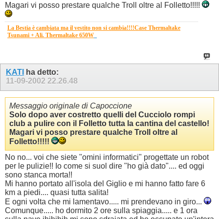
Magari vi posso prestare qualche Troll oltre al Folletto!!!!!
La Bestia è cambiata ma il vestito non si cambia!!!!Case Thermaltake
Tsunami + Ali. Thermaltake 650W
_
KATI
ha detto:
11-09-2002
22.26.48
Messaggio originale di Capoccione
Solo dopo aver costretto quelli del Cucciolo rompi
club a pulire con il Folletto tutta la cantina del castello!
Magari vi posso prestare qualche Troll oltre al
Folletto!!!!!
No no... voi che siete "omini informatici" progettate un robot
per le pulizie!! Io come si suol dire "ho già dato".... ed oggi
sono stanca morta!!
Mi hanno portato all'isola del Giglio e mi hanno fatto fare 6
km a piedi.... quasi tutta salita!
E ogni volta che mi lamentavo..... mi prendevano in giro...
Comunque..... ho dormito 2 ore sulla spiaggia..... e 1 ora