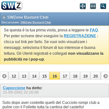
SWZone Bastard Club
Discussione:
SWZone Bastard Club
Se questa è la tua prima visita, prova a leggere le
FAQ
.
Per poter scrivere devi eseguire la
REGISTRAZIONE
:
clicca sul link per farlo. Se vuoi solo visualizare i
messaggi, seleziona il forum di tuo interesse e buona
lettura. Gli Utenti registrati e collegati
non visualizzano la
pubblicità ne i pop-up
.
11
12
13
14
15
16
17
18
19
20
21
31
32
Capoccione
ha detto:
11-09-2002
22.20.08
Solo dopo aver costretto quelli del Cucciolo rompi club a
pulire con il Folletto tutta la cantina del castello!