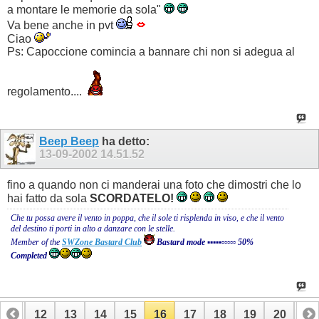
a montare le memorie da sola"
Va bene anche in pvt
Ciao
Ps: Capoccione comincia a bannare chi non si adegua al
regolamento....
Beep Beep
ha detto:
13-09-2002
14.51.52
fino a quando non ci manderai una foto che dimostri che lo
hai fatto da sola
SCORDATELO!
Che tu possa avere il vento in poppa, che il sole ti risplenda in viso, e che il vento
del destino ti porti in alto a danzare con le stelle.
Member of the
SWZone Bastard Club
Bastard mode ▪▪▪▪▪▫▫▫▫▫ 50%
Completed
11
12
13
14
15
16
17
18
19
20
21