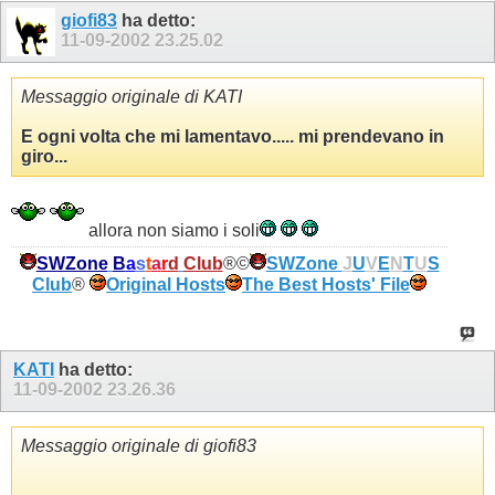
giofi83
ha detto:
11-09-2002
23.25.02
Messaggio originale di KATI
E ogni volta che mi lamentavo..... mi prendevano in
giro...
allora non siamo i soli
SWZone
B
a
s
t
a
r
d
Club
®©
SWZone
J
U
V
E
N
T
U
S
Club
®
Original Hosts
The Best Hosts' File
KATI
ha detto:
11-09-2002
23.26.36
Messaggio originale di giofi83