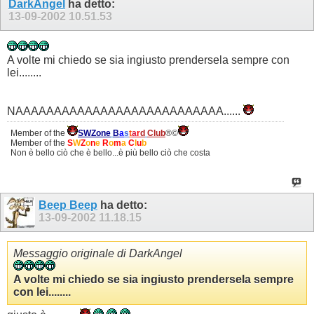
DarkAngel
ha detto:
13-09-2002
10.51.53
A volte mi chiedo se sia ingiusto prendersela sempre con
lei........
NAAAAAAAAAAAAAAAAAAAAAAAAAAA......
Member of the
SWZone
B
a
s
t
a
r
d
Club
®©
Member of the
S
W
Z
o
n
e
R
o
m
a
C
l
u
b
Non è bello ciò che è bello...è più bello ciò che costa
Beep Beep
ha detto:
13-09-2002
11.18.15
Messaggio originale di DarkAngel
A volte mi chiedo se sia ingiusto prendersela sempre
con lei........