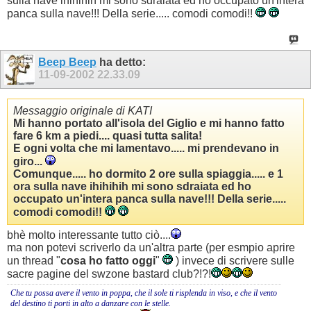
sulla nave ihihihih mi sono sdraiata ed ho occupato un'intera
panca sulla nave!!! Della serie..... comodi comodi!!
Beep Beep
ha detto:
11-09-2002
22.33.09
Messaggio originale di KATI
Mi hanno portato all'isola del Giglio e mi hanno fatto
fare 6 km a piedi.... quasi tutta salita!
E ogni volta che mi lamentavo..... mi prendevano in
giro...
Comunque..... ho dormito 2 ore sulla spiaggia..... e 1
ora sulla nave ihihihih mi sono sdraiata ed ho
occupato un'intera panca sulla nave!!! Della serie.....
comodi comodi!!
bhè molto interessante tutto ciò....
ma non potevi scriverlo da un'altra parte (per esmpio aprire
un thread "
cosa ho fatto oggi
"
) invece di scrivere sulle
sacre pagine del swzone bastard club?!?!
Che tu possa avere il vento in poppa, che il sole ti risplenda in viso, e che il vento
del destino ti porti in alto a danzare con le stelle.