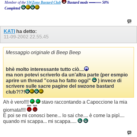
Member of the
SWZone Bastard Club
Bastard mode ▪▪▪▪▪▫▫▫▫▫ 50%
Completed
KATI
ha detto:
11-09-2002
22.55.45
Messaggio originale di Beep Beep
bhè molto interessante tutto ciò....
ma non potevi scriverlo da un'altra parte (per esmpio
aprire un thread "
cosa ho fatto oggi
"
) invece di
scrivere sulle sacre pagine del swzone bastard
club?!?!
Ah è vero!!!!
stavo raccontando a Capoccione la mia
giornata!!!!
E poi se mi conosci bene... lo sai che.... è come la pipì....
quando mi scappa... mi scappa.....