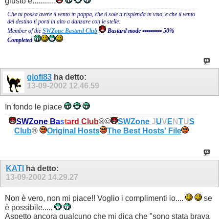
giusto è............
Che tu possa avere il vento in poppa, che il sole ti risplenda in viso, e che il vento
del destino ti porti in alto a danzare con le stelle.
Member of the
SWZone Bastard Club
Bastard mode ▪▪▪▪▪▫▫▫▫▫ 50%
Completed
giofi83
ha detto:
13-09-2002
12.46.59
In fondo le piace
SWZone
B
a
s
t
a
r
d
Club
®©
SWZone
J
U
V
E
N
T
U
S
Club
®
Original Hosts
The Best Hosts' File
KATI
ha detto:
13-09-2002
14.29.27
Non è vero, non mi piace!! Voglio i complimenti io....
se
è possibile.....
Aspetto ancora qualcuno che mi dica che "sono stata brava