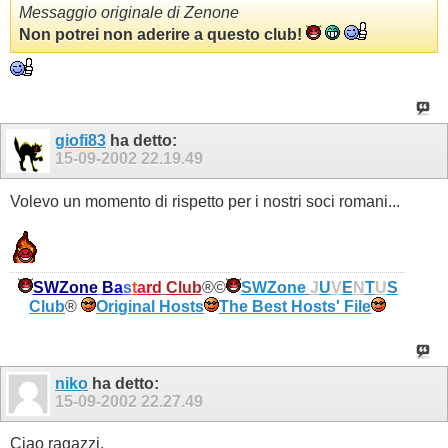
Messaggio originale di Zenone
Non potrei non aderire a questo club!
giofi83
ha detto:
15-09-2002
22.19.49
Volevo un momento di rispetto per i nostri soci romani...
SWZone
B
a
s
t
a
r
d
Club
®©
SWZone
J
U
V
E
N
T
U
S
Club
®
Original Hosts
The Best Hosts' File
niko
ha detto:
15-09-2002
22.27.49
Ciao ragazzi.