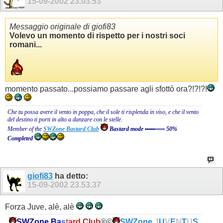
15-09-2002
23.03.53
Messaggio originale di giofi83
Volevo un momento di rispetto per i nostri soci
romani...
momento passato...possiamo passare agli sfottò ora?!?!?!
Che tu possa avere il vento in poppa, che il sole ti risplenda in viso, e che il vento
del destino ti porti in alto a danzare con le stelle.
Member of the
SWZone Bastard Club
Bastard mode ▪▪▪▪▪▫▫▫▫▫ 50%
Completed
giofi83
ha detto:
15-09-2002
23.53.37
Forza Juve, alè, alè
SWZone
B
a
s
t
a
r
d
Club
®©
SWZone
J
U
V
E
N
T
U
S