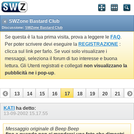
SWZone Bastard Club
Discussione:
SWZone Bastard Club
Se questa è la tua prima visita, prova a leggere le
FAQ
.
Per poter scrivere devi eseguire la
REGISTRAZIONE
:
clicca sul link per farlo. Se vuoi solo visualizare i
messaggi, seleziona il forum di tuo interesse e buona
lettura. Gli Utenti registrati e collegati
non visualizzano la
pubblicità ne i pop-up
.
12
13
14
15
16
17
18
19
20
21
22
32
33
KATI
ha detto:
13-09-2002
15.17.55
Messaggio originale di Beep Beep