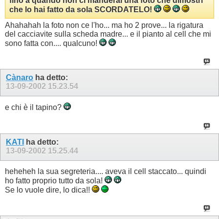
fino a quando non ci manderai una foto che dimostri
che lo hai fatto da sola
SCORDATELO!
Ahahahah la foto non ce l'ho... ma ho 2 prove... la rigatura
del cacciavite sulla scheda madre... e il pianto al cell che mi
sono fatta con.... qualcuno!
Cànaro
ha detto:
13-09-2002
15.23.54
e chi è il tapino?
KATI
ha detto:
13-09-2002
15.25.44
heheheh la sua segreteria.... aveva il cell staccato... quindi
ho fatto proprio tutto da sola!
Se lo vuole dire, lo dica!!