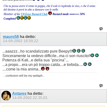
Che tu possa avere il vento in poppa, che il sole ti risplenda in viso, e che il vento
del destino ti porti in alto a danzare con le stelle.
Member of the
SWZone Bastard Club
Bastard mode ▪▪▪▪▪▫▫▫▫▫ 50%
Completed
mauro58
ha detto:
14-09-2002
18.59.22
...aaazzz...ho scandalizzato pure Beepy!!!
Sinceramente la vedevo difficile...ma ci son riuscito!!
Potenza di Kati...e della sua "piscina"...
...a propo....era un pò troppo calda....e torbida.....
....come la mia anima...
...confusion will be my epitaph...
Antares
ha detto:
14-09-2002
22.35.01