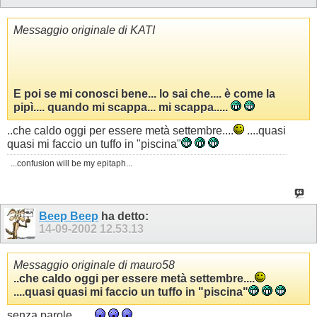
Messaggio originale di KATI
E poi se mi conosci bene... lo sai che.... è come la
pipì.... quando mi scappa... mi scappa.....
..che caldo oggi per essere metà settembre....
....quasi
quasi mi faccio un tuffo in "piscina"
...confusion will be my epitaph...
Beep Beep
ha detto:
14-09-2002
12.53.13
Messaggio originale di mauro58
..che caldo oggi per essere metà settembre....
....quasi quasi mi faccio un tuffo in "piscina"
senza parole........