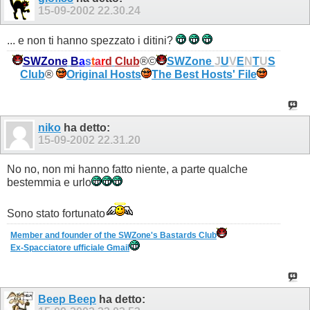
15-09-2002
22.30.24
... e non ti hanno spezzato i ditini?
SWZone
B
a
s
t
a
r
d
Club
®©
SWZone
J
U
V
E
N
T
U
S
Club
®
Original Hosts
The Best Hosts' File
niko
ha detto:
15-09-2002
22.31.20
No no, non mi hanno fatto niente, a parte qualche
bestemmia e urlo
Sono stato fortunato
Member and founder of the SWZone's Bastards Club
Ex-Spacciatore ufficiale Gmail
Beep Beep
ha detto: