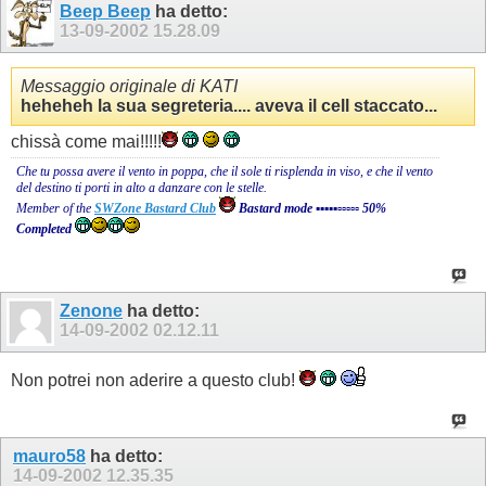
Beep Beep
ha detto:
13-09-2002
15.28.09
Messaggio originale di KATI
heheheh la sua segreteria.... aveva il cell staccato...
chissà come mai!!!!!
Che tu possa avere il vento in poppa, che il sole ti risplenda in viso, e che il vento
del destino ti porti in alto a danzare con le stelle.
Member of the
SWZone Bastard Club
Bastard mode ▪▪▪▪▪▫▫▫▫▫ 50%
Completed
Zenone
ha detto:
14-09-2002
02.12.11
Non potrei non aderire a questo club!
mauro58
ha detto:
14-09-2002
12.35.35