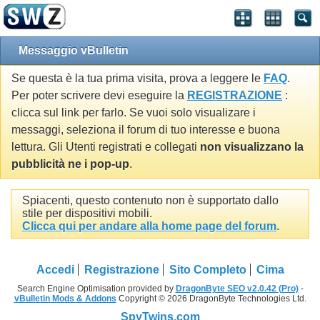
Messaggio vBulletin
Se questa è la tua prima visita, prova a leggere le
FAQ
.
Per poter scrivere devi eseguire la
REGISTRAZIONE
:
clicca sul link per farlo. Se vuoi solo visualizare i
messaggi, seleziona il forum di tuo interesse e buona
lettura. Gli Utenti registrati e collegati
non visualizzano la
pubblicità ne i pop-up
.
Spiacenti, questo contenuto non è supportato dallo
stile per dispositivi mobili.
Clicca qui per andare alla home page del forum
.
Accedi
Registrazione
Sito Completo
Cima
Search Engine Optimisation provided by
DragonByte SEO v2.0.42 (Pro)
-
vBulletin Mods & Addons
Copyright © 2026 DragonByte Technologies Ltd.
SpyTwins.com