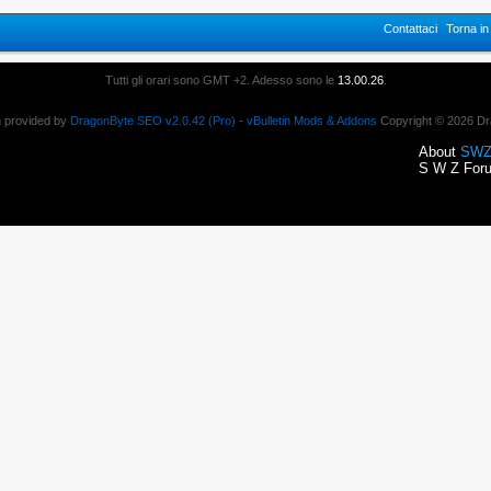
Contattaci
Torna i
Tutti gli orari sono GMT +2. Adesso sono le
13.00.26
.
n provided by
DragonByte SEO v2.0.42 (Pro)
-
vBulletin Mods & Addons
Copyright © 2026 Dr
About
SWZ
S W Z Foru