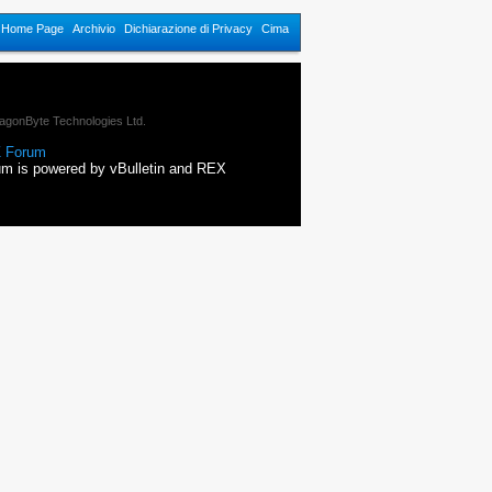
n Home Page
Archivio
Dichiarazione di Privacy
Cima
agonByte Technologies Ltd.
 Forum
m is powered by vBulletin and REX