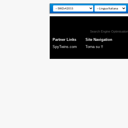
Search Engine Optimisatio
Partner Links
Site Navigation
SpyTwins.com
Torna su !!