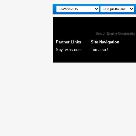
Search Engine Optimisatio
Partner Links
Site Navigation
SpyTwins.com
Torna su !!