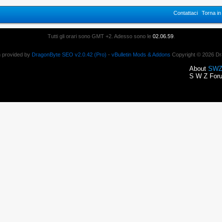
Contattaci
Torna i
Tutti gli orari sono GMT +2. Adesso sono le
02.06.59
.
n provided by
DragonByte SEO v2.0.42 (Pro)
-
vBulletin Mods & Addons
Copyright © 2026 Dr
About
SWZ
S W Z Foru