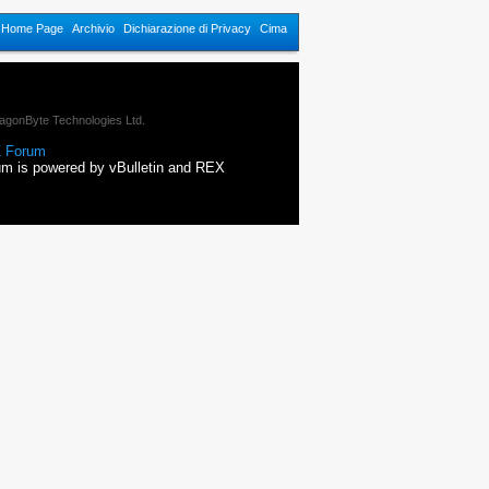
n Home Page
Archivio
Dichiarazione di Privacy
Cima
agonByte Technologies Ltd.
 Forum
m is powered by vBulletin and REX