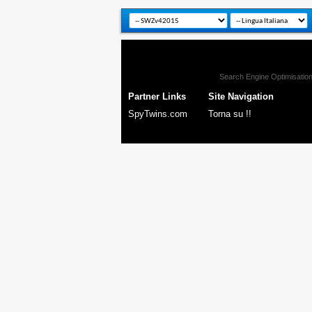
Search Engine Optimisatio
Partner Links
Site Navigation
SpyTwins.com
Torna su !!