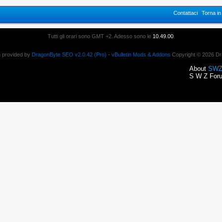
Contattaci
Torna i
Tutti gli orari sono GMT +2. Adesso sono le
10.49.00
.
n provided by
DragonByte SEO v2.0.42 (Pro)
-
vBulletin Mods & Addons
Copyright © 2026 Dr
About
SWZ
S W Z Foru