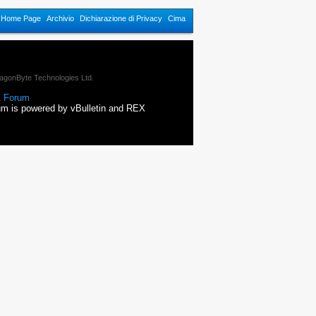
n Home Page
Archivio
Dichiarazione di Privacy
Cima
agonByte Technologies Ltd.
 Forum
m is powered by vBulletin and REX