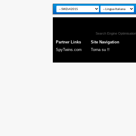
Search Engine Optimisatio
Partner Links
Site Navigation
SpyTwins.com
Torna su !!