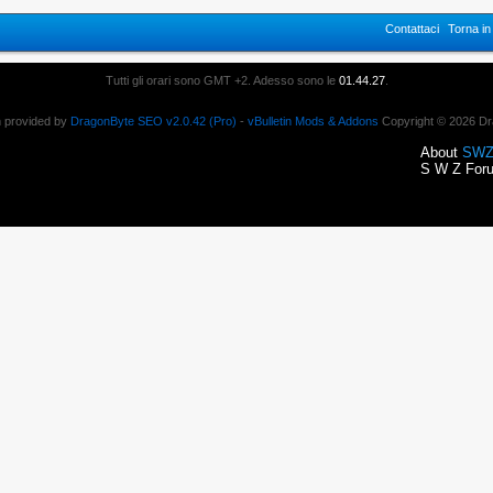
Contattaci
Torna i
Tutti gli orari sono GMT +2. Adesso sono le
01.44.27
.
n provided by
DragonByte SEO v2.0.42 (Pro)
-
vBulletin Mods & Addons
Copyright © 2026 Dr
About
SWZ
S W Z Foru