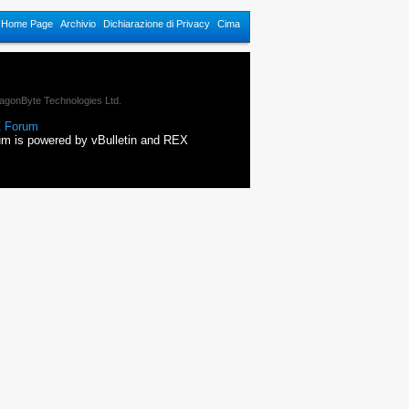
n Home Page
Archivio
Dichiarazione di Privacy
Cima
agonByte Technologies Ltd.
 Forum
m is powered by vBulletin and REX