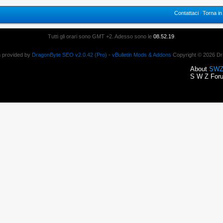
Contattaci
Torna i
Tutti gli orari sono GMT +2. Adesso sono le
08.52.19
.
n provided by
DragonByte SEO v2.0.42 (Pro)
-
vBulletin Mods & Addons
Copyright © 2026 Dr
About
SWZ
S W Z Foru