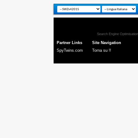
Search Engine Optimisatio
Partner Links
Site Navigation
SpyTwins.com
Torna su !!