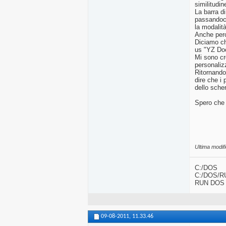
similitudi
La barra d
passandoci
la modalit
Anche perc
Diciamo ch
us "YZ Doc
Mi sono cr
personaliz
Ritornando
dire che i
dello sche
Spero che 
Ultima modif
C:/DOS
C:/DOS/R
RUN DOS
09-08-2011,
11.33.46