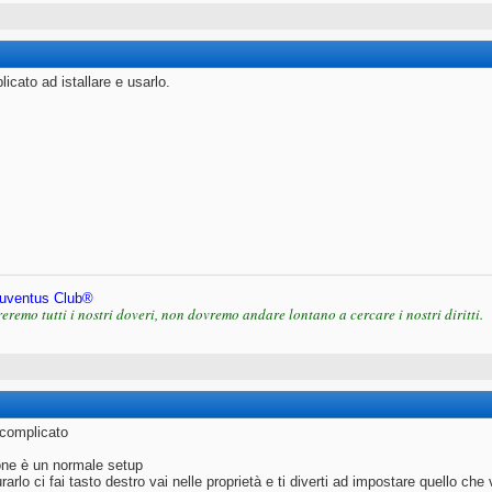
icato ad istallare e usarlo.
uventus Club®
eremo tutti i nostri doveri, non dovremo andare lontano a cercare i nostri diritti.
 complicato
zione è un normale setup
rarlo ci fai tasto destro vai nelle proprietà e ti diverti ad impostare quello ch