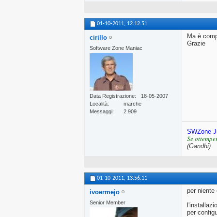
01-10-2011,
12.12.51
Ma è compl
cirillo
Grazie
Software Zone Maniac
Data Registrazione
18-05-2007
Località
marche
Messaggi
2.909
SWZone J
Se ottemper
(Gandhi)
01-10-2011,
13.56.11
per niente
ivoermejo
Senior Member
l'installa
per configu