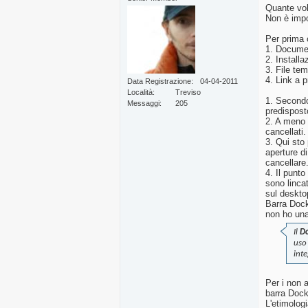
Quante vol
Non è impo
Per prima c
1. Documen
2. Installa
3. File te
4. Link a 
Data Registrazione
04-04-2011
Località
Treviso
1. Secondo
Messaggi
205
predisposto
2. A meno 
cancellati
3. Qui sto
aperture di
cancellare
4. Il punt
sono lincat
sul deskto
Barra Dock
non ho una
Il
D
uso
inte
Per i non 
barra Dock
L'etimolog