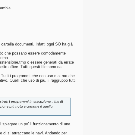
cambia
cartella documenti. Infatti ogni SO ha già
 credo che possano essere comodamente
terna.
 estensione.tmp o essere generati da errate
etto office. Tutti questi file sono da
o. Tutti i programmi che non uso mai ma che
ivo. Quelli che uso di più, li raggruppo tutti
ati i programmi in esecuzione, i file di
azione più nota e comune è quella
di spiegare un po' il funzionamento di una
e ci si attraccano le navi. Andando per