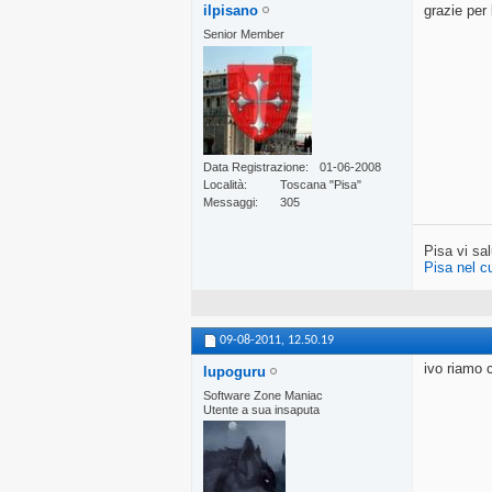
ilpisano
grazie per
Senior Member
Data Registrazione
01-06-2008
Località
Toscana "Pisa"
Messaggi
305
Pisa vi sal
Pisa nel c
09-08-2011,
12.50.19
ivo riamo c
lupoguru
Software Zone Maniac
Utente a sua insaputa