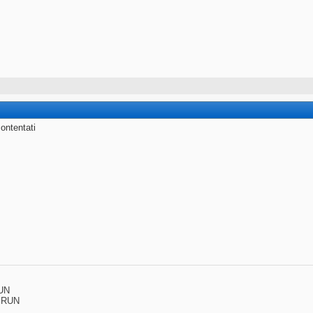
ontentati
UN
 RUN