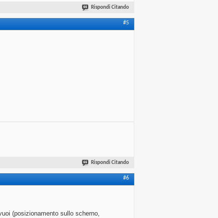
Rispondi Citando
#5
Rispondi Citando
#6
e vuoi (posizionamento sullo scherno,