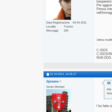
trasparenz
Per aggiun
Pensa che 
nell'immag
Data Registrazione
04-04-2011
Località
Treviso
Messaggi
205
Ultima modif
C:/DOS
C:/DOS/R
RUN DOS
01-10-2011,
14.56.17
ilpisano
Senior Member
Ma è
Gra
l ho fatto 