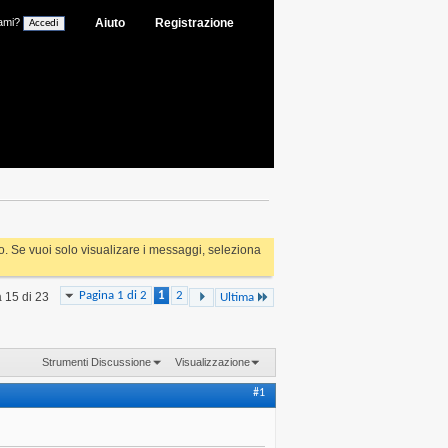
ami?
Aiuto
Registrazione
rlo. Se vuoi solo visualizare i messaggi, seleziona
Pagina 1 di 2
1
2
a 15 di 23
Ultima
Strumenti Discussione
Visualizzazione
#1