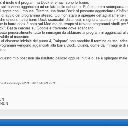
ne, il molo è il programma Dock e le navi sono le Icone.
i solito viene agganciata ad un lato dello schermo. Può essere a scomparsa o
 sopra con il mouse. Tramite una barra Dock si possono agganciare un'infinità 
à di avvio del programma stesso. Qui non starò a spiegare dettagliatamente il 
hé ci sono tante barre Dock scaricabili dalla rete, e ognuna usa sistemi un po'
e la barra dock è nata sul Mac ma da tempo si trovano programmi simili pe
k". Basta cercare su Google e troverete dove scaricarlo.
eato personalmente tutte le immagini da abbinare ai programmi agganciati alla
zabile al massimo.
 al discorso iniziale del punto 4, "migrare" non sarebbe il termine giusto, ad
 programmi vengono agganciati alla barra Dock. Quindi, come da immagine di ese
rmo.
questo mio post non sia risultato palloso oppure inutile o, se è spiegato male 
ica di ivoermejo; 02-08-2011 alle
09.25.05
UN
 RUN