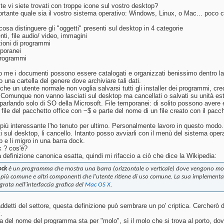
te vi siete trovati con troppe icone sul vostro desktop?
rtante quale sia il vostro sistema operativo: Windows, Linux, o Mac... poco 
osa distinguere gli "oggetti" presenti sul desktop in 4 categorie
ti, file audio/ video, immagini
zioni di programmi
mporanei
programmi
 me i documenti possono essere catalogati e organizzati benissimo dentro la 
 una cartella del genere dove archiviare tali dati.
che un utente normale non voglia salvarsi tutti gli installer dei programmi,
. Comunque non vanno lasciati sul desktop ma cancellati o salvati su unità es
 parlando solo di SO della Microsoft. File temporanei: di solito possono avere
 file del pacchetto office con ~$ e parte del nome di un file creato con il pacch
.
o più interessante l'ho tenuto per ultimo. Personalmente lavoro in questo mod
i sul desktop, li cancello. Intanto posso avviarli con il menù del sistema operat
p e li migro in una barra dock.
 ? cos'è?
 definizione canonica esatta, quindi mi rifaccio a ciò che dice la Wikipedia:
ock
è un programma che mostra una barra (orizzontale o verticale) dove vengono mostr
 più comune e altri componenti che l'utente ritiene di uso comune. La sua implement
grata nell'interfaccia grafica del
Mac OS X
.
addetti del settore, questa definizione può sembrare un po' criptica. Cercherò 
.
ia del nome del programma sta per "molo", sì il molo che si trova al porto, dov