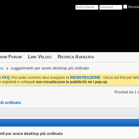
Ricord
ioni Forum
Link Veloci
Ricerca Avanzata
ks
suggerimenti per avere desktop più ordinato
le
FAQ
. Per poter scrivere devi eseguire la
REGISTRAZIONE
: clicca sul link per fa
i registrati e collegati
non visualizzano la pubblicità ne i pop-up
.
Risultati da 1 
più ordinato
ti per avere desktop più ordinato