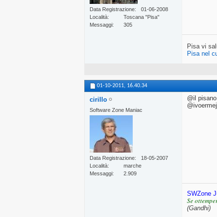
Data Registrazione
01-06-2008
Località
Toscana "Pisa"
Messaggi
305
Pisa vi sal
Pisa nel c
01-10-2011,
16.40.34
@il pisano
cirillo
@ivoermejo
Software Zone Maniac
Data Registrazione
18-05-2007
Località
marche
Messaggi
2.909
SWZone J
Se ottemper
(Gandhi)