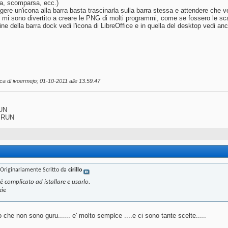
a, scomparsa, ecc.)
gere un'icona alla barra basta trascinarla sulla barra stessa e attendere che 
mi sono divertito a creare le PNG di molti programmi, come se fossero le scat
ine della barra dock vedi l'icona di LibreOffice e in quella del desktop vedi 
ica di ivoermejo; 01-10-2011 alle
13.59.47
UN
 RUN
Originariamente Scritto da
cirillo
 complicato ad istallare e usarlo.
zie
io che non sono guru...... e' molto semplce ....e ci sono tante scelte.....