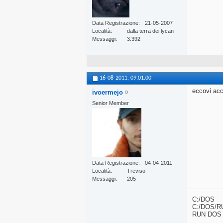
Data Registrazione
21-05-2007
Località
dalla terra dei lycan
Messaggi
3.392
16-08-2011,
09.01.00
eccovi acc
ivoermejo
Senior Member
Data Registrazione
04-04-2011
Località
Treviso
Messaggi
205
C:/DOS
C:/DOS/R
RUN DOS