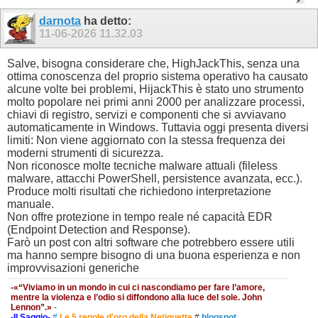
darnota
ha detto:
11-06-2026
11.32.03
Salve, bisogna considerare che, HighJackThis, senza una
ottima conoscenza del proprio sistema operativo ha causato
alcune volte bei problemi, HijackThis è stato uno strumento
molto popolare nei primi anni 2000 per analizzare processi,
chiavi di registro, servizi e componenti che si avviavano
automaticamente in Windows. Tuttavia oggi presenta diversi
limiti: Non viene aggiornato con la stessa frequenza dei
moderni strumenti di sicurezza.
Non riconosce molte tecniche malware attuali (fileless
malware, attacchi PowerShell, persistence avanzata, ecc.).
Produce molti risultati che richiedono interpretazione
manuale.
Non offre protezione in tempo reale né capacità EDR
(Endpoint Detection and Response).
Farò un post con altri software che potrebbero essere utili
ma hanno sempre bisogno di una buona esperienza e non
improvvisazioni generiche
-«“Viviamo in un mondo in cui ci nascondiamo per fare l’amore,
mentre la violenza e l’odio si diffondono alla luce del sole. John
Lennon”.»
-
-Il Saggio-
#
Le 5 regole d'oro della Netiquette
#
blogspot