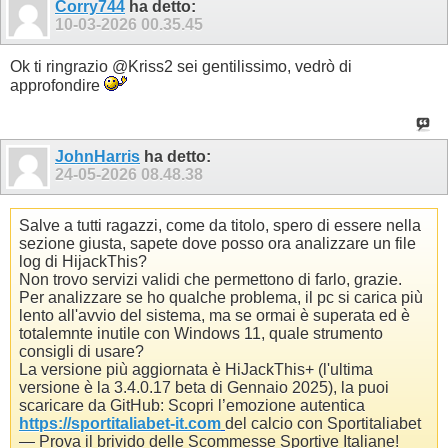
Corry744
ha detto:
10-03-2026
00.35.45
Ok ti ringrazio @Kriss2 sei gentilissimo, vedrò di
approfondire
JohnHarris
ha detto:
24-05-2026
08.48.38
Salve a tutti ragazzi, come da titolo, spero di essere nella
sezione giusta, sapete dove posso ora analizzare un file
log di HijackThis?
Non trovo servizi validi che permettono di farlo, grazie.
Per analizzare se ho qualche problema, il pc si carica più
lento all'avvio del sistema, ma se ormai è superata ed è
totalemnte inutile con Windows 11, quale strumento
consigli di usare?
La versione più aggiornata è HiJackThis+ (l'ultima
versione è la 3.4.0.17 beta di Gennaio 2025), la puoi
scaricare da GitHub:
Scopri l’emozione autentica
https://sportitaliabet-it.com
del calcio con Sportitaliabet
— Prova il brivido delle Scommesse Sportive Italiane!