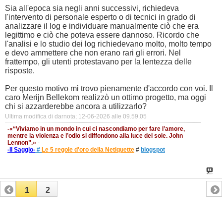
Sia all'epoca sia negli anni successivi, richiedeva
l'intervento di personale esperto o di tecnici in grado di
analizzare il log e individuare manualmente ciò che era
legittimo e ciò che poteva essere dannoso. Ricordo che
l'analisi e lo studio dei log richiedevano molto, molto tempo
e devo ammettere che non erano rari gli errori. Nel
frattempo, gli utenti protestavano per la lentezza delle
risposte.
Per questo motivo mi trovo pienamente d'accordo con voi. Il
caro Merijn Bellekom realizzò un ottimo progetto, ma oggi
chi si azzarderebbe ancora a utilizzarlo?
Ultima modifica di darnota; 12-06-2026 alle
09.59.05
-«“Viviamo in un mondo in cui ci nascondiamo per fare l’amore,
mentre la violenza e l’odio si diffondono alla luce del sole. John
Lennon”.»
-
-Il Saggio-
#
Le 5 regole d'oro della Netiquette
#
blogspot
1
2