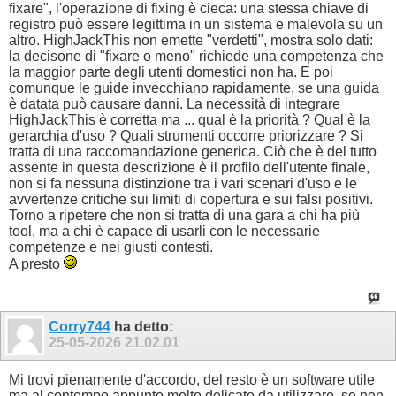
fixare", l'operazione di fixing è cieca: una stessa chiave di
registro può essere legittima in un sistema e malevola su un
altro. HighJackThis non emette "verdetti", mostra solo dati:
la decisone di "fixare o meno" richiede una competenza che
la maggior parte degli utenti domestici non ha. E poi
comunque le guide invecchiano rapidamente, se una guida
è datata può causare danni. La necessità di integrare
HighJackThis è corretta ma ... qual è la priorità ? Qual è la
gerarchia d'uso ? Quali strumenti occorre priorizzare ? Si
tratta di una raccomandazione generica. Ciò che è del tutto
assente in questa descrizione è il profilo dell'utente finale,
non si fa nessuna distinzione tra i vari scenari d'uso e le
avvertenze critiche sui limiti di copertura e sui falsi positivi.
Torno a ripetere che non si tratta di una gara a chi ha più
tool, ma a chi è capace di usarli con le necessarie
competenze e nei giusti contesti.
A presto
Corry744
ha detto:
25-05-2026
21.02.01
Mi trovi pienamente d'accordo, del resto è un software utile
ma al contempo appunto molto delicato da utilizzare, se non