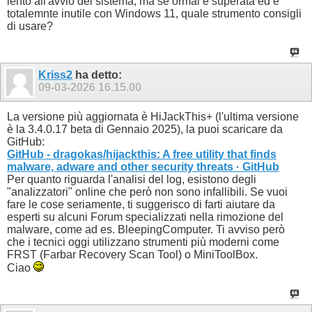
lento all'avvio del sistema, ma se ormai è superata ed è
totalemnte inutile con Windows 11, quale strumento consigli
di usare?
Kriss2
ha detto:
09-03-2026
16.15.00
La versione più aggiornata è HiJackThis+ (l'ultima versione
è la 3.4.0.17 beta di Gennaio 2025), la puoi scaricare da
GitHub:
GitHub - dragokas/hijackthis: A free utility that finds
malware, adware and other security threats · GitHub
Per quanto riguarda l'analisi del log, esistono degli
"analizzatori" online che però non sono infallibili. Se vuoi
fare le cose seriamente, ti suggerisco di farti aiutare da
esperti su alcuni Forum specializzati nella rimozione del
malware, come ad es. BleepingComputer. Ti avviso però
che i tecnici oggi utilizzano strumenti più moderni come
FRST (Farbar Recovery Scan Tool) o MiniToolBox.
Ciao