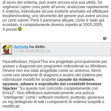
di avvio del sistema, può avere ancora una sua utilità. Se
vogliamo capire cosa parte all'avvio, analizzare rapidamente
il sistema, individuare alcune evidenti anomalie ed effettuare
troubleshooting, uno strumento del genere può avere ancora
un certo valore. Però il panorama attuale, come è stato già
ricordato, è completamente diverso rispetto al 2003-2005.
A presto
darnota
ha detto:
12-06-2026
09.53.20
Hijackthistiani, HijackThis era progettato principalmente per
aiutare a diagnosticare programmi indesiderati su Windows.
Ovvero non era stato progettato come un antivirus, bensì
come uno strumento di diagnosi e analisi del sistema per
individuare modifiche sospette
causate da malware,
spyware, adware e soprattutto dai cosiddetti browser
hijacker
"Su questo non concordo completamente con
Kriss2". Non effettuava automaticamente una pulizia
"intelligente" come i software moderni; piuttosto, generava
un log dettagliato di tutti i componenti di sistema sospetti o
modificati.