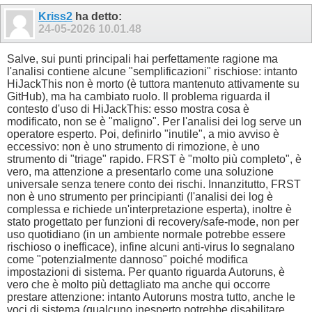
Kriss2
ha detto:
24-05-2026
10.01.48
Salve, sui punti principali hai perfettamente ragione ma
l'analisi contiene alcune "semplificazioni" rischiose: intanto
HiJackThis non è morto (è tuttora mantenuto attivamente su
GitHub), ma ha cambiato ruolo. Il problema riguarda il
contesto d'uso di HiJackThis: esso mostra cosa è
modificato, non se è "maligno". Per l'analisi dei log serve un
operatore esperto. Poi, definirlo "inutile", a mio avviso è
eccessivo: non è uno strumento di rimozione, è uno
strumento di "triage" rapido. FRST è "molto più completo", è
vero, ma attenzione a presentarlo come una soluzione
universale senza tenere conto dei rischi. Innanzitutto, FRST
non è uno strumento per principianti (l'analisi dei log è
complessa e richiede un'interpretazione esperta), inoltre è
stato progettato per funzioni di recovery/safe-mode, non per
uso quotidiano (in un ambiente normale potrebbe essere
rischioso o inefficace), infine alcuni anti-virus lo segnalano
come "potenzialmente dannoso" poiché modifica
impostazioni di sistema. Per quanto riguarda Autoruns, è
vero che è molto più dettagliato ma anche qui occorre
prestare attenzione: intanto Autoruns mostra tutto, anche le
voci di sistema (qualcuno inesperto potrebbe disabilitare