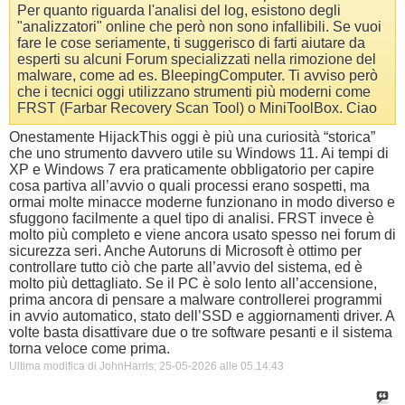
Per quanto riguarda l'analisi del log, esistono degli
"analizzatori" online che però non sono infallibili. Se vuoi
fare le cose seriamente, ti suggerisco di farti aiutare da
esperti su alcuni Forum specializzati nella rimozione del
malware, come ad es. BleepingComputer. Ti avviso però
che i tecnici oggi utilizzano strumenti più moderni come
FRST (Farbar Recovery Scan Tool) o MiniToolBox. Ciao
Onestamente HijackThis oggi è più una curiosità “storica”
che uno strumento davvero utile su Windows 11. Ai tempi di
XP e Windows 7 era praticamente obbligatorio per capire
cosa partiva all’avvio o quali processi erano sospetti, ma
ormai molte minacce moderne funzionano in modo diverso e
sfuggono facilmente a quel tipo di analisi. FRST invece è
molto più completo e viene ancora usato spesso nei forum di
sicurezza seri. Anche Autoruns di Microsoft è ottimo per
controllare tutto ciò che parte all’avvio del sistema, ed è
molto più dettagliato. Se il PC è solo lento all’accensione,
prima ancora di pensare a malware controllerei programmi
in avvio automatico, stato dell’SSD e aggiornamenti driver. A
volte basta disattivare due o tre software pesanti e il sistema
torna veloce come prima.
Ultima modifica di JohnHarris; 25-05-2026 alle
05.14.43