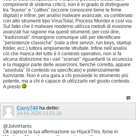
componenti di sistema critici), non è in grado di distinguere
tra "buono" e "cattivo" (occorre conoscere bene le firme
digitali) e infine, per analisi malware avanzate, va combinato
con altri strumenti tipo VirusTotal, Process Monitor e così via.
Sul fatto che il malware moderno utilizza metodi di evasione
avanzati hai ragione ma questi strumenti, per così dire,
"tradizionali" rimangono comunque utili per identificare
"persistenze classiche" (vale a dire servizi, run keys, startup
folder, ecc.) tuttora ampiamente sfruttate. Infine nell'analisi
ciò che manca del tutto è il contesto operativo, non si fa
alcuna distinzione tra i vari "scenari" riguardanti la sicurezza
e la maggior parte delle asserzioni, benché corretta, appare
"assoluta" (il contesto va specificato) e potenzialmente
fuorviante. Non è una gara a chi possiede lo strumento più
potente, ma a chi è capace di utilizzarlo nel giusto contesto.
A presto
Corry744
ha detto:
24-05-2026
13.53.26
@JohnHarris
Ok capisco la tua affermazione su HijackThis, forse in