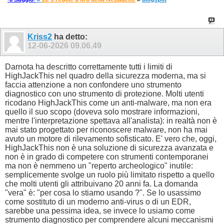
Kriss2
ha detto:
12-06-2026
09.06.49
Darnota ha descritto correttamente tutti i limiti di
HighJackThis nel quadro della sicurezza moderna, ma si
faccia attenzione a non confondere uno strumento
diagnostico con uno strumento di protezione. Molti utenti
ricodano HighJackThis come un anti-malware, ma non era
quello il suo scopo (doveva solo mostrare informazioni,
mentre l'interpretazione spettava all'analista): in realtà non è
mai stato progettato per riconoscere malware, non ha mai
avuto un motore di rilevamento sofisticato. E' vero che, oggi,
HighJackThis non è una soluzione di sicurezza avanzata e
non è in grado di competere con strumenti contemporanei
ma non è nemmeno un "reperto archeologico" inutile:
semplicemente svolge un ruolo più limitato rispetto a quello
che molti utenti gli attribuivano 20 anni fa. La domanda
"vera" è: "per cosa lo stiamo usando ?". Se lo usassimo
come sostituto di un moderno anti-virus o di un EDR,
sarebbe una pessima idea, se invece lo usiamo come
strumento diagnostico per comprendere alcuni meccanismi