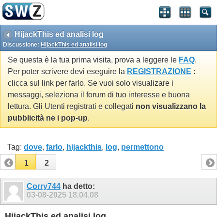
HijackThis ed analisi log
Discussione:
HijackThis ed analisi log
Se questa è la tua prima visita, prova a leggere le
FAQ
.
Per poter scrivere devi eseguire la
REGISTRAZIONE
:
clicca sul link per farlo. Se vuoi solo visualizare i
messaggi, seleziona il forum di tuo interesse e buona
lettura. Gli Utenti registrati e collegati
non visualizzano la
pubblicità ne i pop-up
.
Tag:
dove
,
farlo
,
hijackthis
,
log
,
permettono
1
2
Corry744
ha detto:
03-08-2025
18.04.08
HijackThis ed analisi log