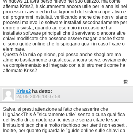
Windows 11 avrà perso rilievo nel suo utilizzo, ma come
afferma Kriss2, è sicuramente ancora utile per le analisi nei
processi di avvio ed in background del sistema operativo e
dei programmi installati, verificando anche che non vi siano
processi malevoli o software installati secodnariamente per
errore o svista, quando ad esempio in occasione hai
installato software principali che ti servivano o ancora altre
chiavi modificate che possono essere magari anche fixate,
ci sono guide online che lo spiegano quali in caso fixare o
eleminare.
Questa è la mia opinione, poi posso anche sbagliare ma
almeno basilarmente a qualcosa ancora serve, ovviamente
va complementato ed integrato con altri strumenti come ha
affermato Kriss2
Kriss2
ha detto:
24-05-2026
18.07.58
Salve, si presti attenzione al fatto che asserire che
HighJackThis è "sicuramente utile" senza alcuna qualifica
del livello di competenza richiesto e senza citare le sue
limitazioni tecniche è molto rischioso per utenti non esperti.
Inoltre, per quanto riguarda le "guide online sulle chiavi da