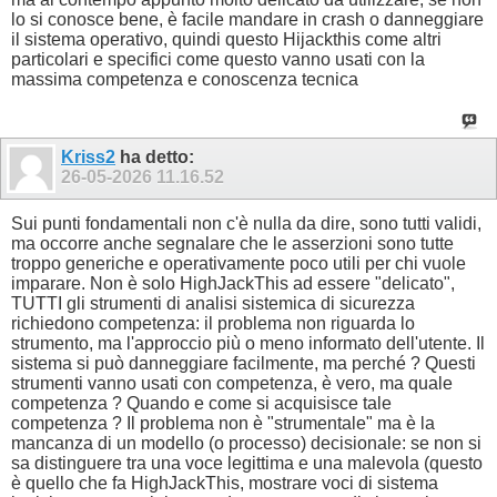
lo si conosce bene, è facile mandare in crash o danneggiare
il sistema operativo, quindi questo Hijackthis come altri
particolari e specifici come questo vanno usati con la
massima competenza e conoscenza tecnica
Kriss2
ha detto:
26-05-2026
11.16.52
Sui punti fondamentali non c'è nulla da dire, sono tutti validi,
ma occorre anche segnalare che le asserzioni sono tutte
troppo generiche e operativamente poco utili per chi vuole
imparare. Non è solo HighJackThis ad essere "delicato",
TUTTI gli strumenti di analisi sistemica di sicurezza
richiedono competenza: il problema non riguarda lo
strumento, ma l'approccio più o meno informato dell'utente. Il
sistema si può danneggiare facilmente, ma perché ? Questi
strumenti vanno usati con competenza, è vero, ma quale
competenza ? Quando e come si acquisisce tale
competenza ? Il problema non è "strumentale" ma è la
mancanza di un modello (o processo) decisionale: se non si
sa distinguere tra una voce legittima e una malevola (questo
è quello che fa HighJackThis, mostrare voci di sistema