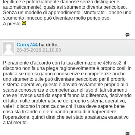
legittime e potenzialmente dannose senza distinguerle
automaticamente), qualsiasi strumento diventa pericoloso.
Senza un modello di apprendimento "strutturato", anche uno
strumento innocuo può diventare molto pericoloso.
A presto
Corry744
ha detto:
26-05-2026
21.10.00
Pienamente d'accordo con la tua affermazione @Kriss2, il
discorso non fa una piega ragionevolmente è proprio così, in
pratica se non si ganno conoscenze e competenze anche
uno strumento utile può diventare pericoloso per il proprio
sistema operativo, questo è dovuto ovviamente proprio alla
scarsa conoscenza e competenza nell'uso di tali strumenti
che se invece usati da esperti fanno la differenza, risolvendo
di fatto molte problematiche del proprio sistema operativo,
vale il discorso in pratica che chi li usa deve sapere bene
cosa sta fixando o eleminando prima di intraprendere
l'operazione, quindi direi che sei stato abastanza esaustivo
a tal merito.