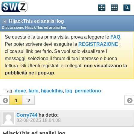
HijackThis ed analisi log
Discussione:
HijackThis ed analisi log
Se questa è la tua prima visita, prova a leggere le
FAQ
.
Per poter scrivere devi eseguire la
REGISTRAZIONE
:
clicca sul link per farlo. Se vuoi solo visualizare i
messaggi, seleziona il forum di tuo interesse e buona
lettura. Gli Utenti registrati e collegati
non visualizzano la
pubblicità ne i pop-up
.
Tag:
dove
,
farlo
,
hijackthis
,
log
,
permettono
1
2
Corry744
ha detto:
03-08-2025
18.04.08
HijackThis ed analisi log