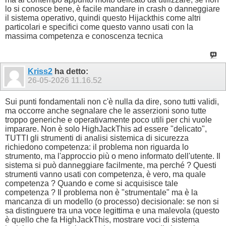
lo si conosce bene, è facile mandare in crash o danneggiare
il sistema operativo, quindi questo Hijackthis come altri
particolari e specifici come questo vanno usati con la
massima competenza e conoscenza tecnica
Kriss2
ha detto:
26-05-2026
11.16.52
Sui punti fondamentali non c'è nulla da dire, sono tutti validi,
ma occorre anche segnalare che le asserzioni sono tutte
troppo generiche e operativamente poco utili per chi vuole
imparare. Non è solo HighJackThis ad essere "delicato",
TUTTI gli strumenti di analisi sistemica di sicurezza
richiedono competenza: il problema non riguarda lo
strumento, ma l'approccio più o meno informato dell'utente. Il
sistema si può danneggiare facilmente, ma perché ? Questi
strumenti vanno usati con competenza, è vero, ma quale
competenza ? Quando e come si acquisisce tale
competenza ? Il problema non è "strumentale" ma è la
mancanza di un modello (o processo) decisionale: se non si
sa distinguere tra una voce legittima e una malevola (questo
è quello che fa HighJackThis, mostrare voci di sistema