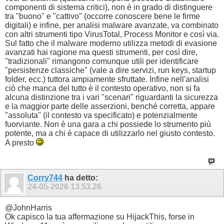
componenti di sistema critici), non è in grado di distinguere
tra "buono" e "cattivo" (occorre conoscere bene le firme
digitali) e infine, per analisi malware avanzate, va combinato
con altri strumenti tipo VirusTotal, Process Monitor e così via.
Sul fatto che il malware moderno utilizza metodi di evasione
avanzati hai ragione ma questi strumenti, per così dire,
"tradizionali" rimangono comunque utili per identificare
"persistenze classiche" (vale a dire servizi, run keys, startup
folder, ecc.) tuttora ampiamente sfruttate. Infine nell'analisi
ciò che manca del tutto è il contesto operativo, non si fa
alcuna distinzione tra i vari "scenari" riguardanti la sicurezza
e la maggior parte delle asserzioni, benché corretta, appare
"assoluta" (il contesto va specificato) e potenzialmente
fuorviante. Non è una gara a chi possiede lo strumento più
potente, ma a chi è capace di utilizzarlo nel giusto contesto.
A presto
Corry744
ha detto:
24-05-2026
13.53.26
@JohnHarris
Ok capisco la tua affermazione su HijackThis, forse in