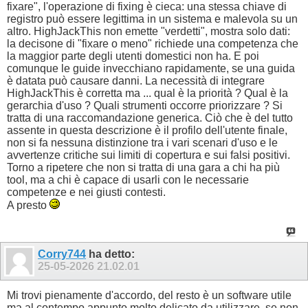
fixare", l'operazione di fixing è cieca: una stessa chiave di
registro può essere legittima in un sistema e malevola su un
altro. HighJackThis non emette "verdetti", mostra solo dati:
la decisone di "fixare o meno" richiede una competenza che
la maggior parte degli utenti domestici non ha. E poi
comunque le guide invecchiano rapidamente, se una guida
è datata può causare danni. La necessità di integrare
HighJackThis è corretta ma ... qual è la priorità ? Qual è la
gerarchia d'uso ? Quali strumenti occorre priorizzare ? Si
tratta di una raccomandazione generica. Ciò che è del tutto
assente in questa descrizione è il profilo dell'utente finale,
non si fa nessuna distinzione tra i vari scenari d'uso e le
avvertenze critiche sui limiti di copertura e sui falsi positivi.
Torno a ripetere che non si tratta di una gara a chi ha più
tool, ma a chi è capace di usarli con le necessarie
competenze e nei giusti contesti.
A presto
Corry744
ha detto:
25-05-2026
21.02.01
Mi trovi pienamente d'accordo, del resto è un software utile
ma al contempo appunto molto delicato da utilizzare, se non