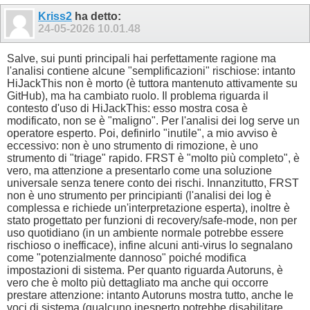
Kriss2
ha detto:
24-05-2026
10.01.48
Salve, sui punti principali hai perfettamente ragione ma
l'analisi contiene alcune "semplificazioni" rischiose: intanto
HiJackThis non è morto (è tuttora mantenuto attivamente su
GitHub), ma ha cambiato ruolo. Il problema riguarda il
contesto d'uso di HiJackThis: esso mostra cosa è
modificato, non se è "maligno". Per l'analisi dei log serve un
operatore esperto. Poi, definirlo "inutile", a mio avviso è
eccessivo: non è uno strumento di rimozione, è uno
strumento di "triage" rapido. FRST è "molto più completo", è
vero, ma attenzione a presentarlo come una soluzione
universale senza tenere conto dei rischi. Innanzitutto, FRST
non è uno strumento per principianti (l'analisi dei log è
complessa e richiede un'interpretazione esperta), inoltre è
stato progettato per funzioni di recovery/safe-mode, non per
uso quotidiano (in un ambiente normale potrebbe essere
rischioso o inefficace), infine alcuni anti-virus lo segnalano
come "potenzialmente dannoso" poiché modifica
impostazioni di sistema. Per quanto riguarda Autoruns, è
vero che è molto più dettagliato ma anche qui occorre
prestare attenzione: intanto Autoruns mostra tutto, anche le
voci di sistema (qualcuno inesperto potrebbe disabilitare