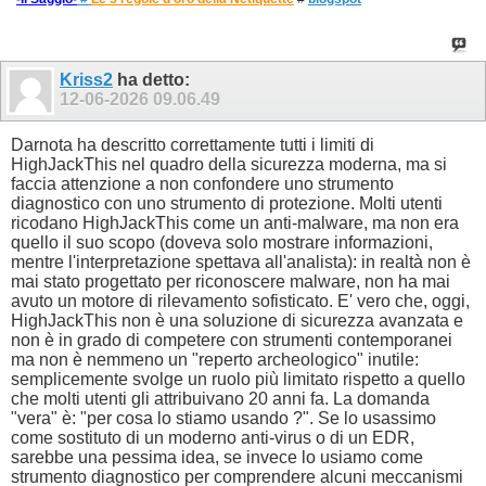
Kriss2
ha detto:
12-06-2026
09.06.49
Darnota ha descritto correttamente tutti i limiti di
HighJackThis nel quadro della sicurezza moderna, ma si
faccia attenzione a non confondere uno strumento
diagnostico con uno strumento di protezione. Molti utenti
ricodano HighJackThis come un anti-malware, ma non era
quello il suo scopo (doveva solo mostrare informazioni,
mentre l'interpretazione spettava all'analista): in realtà non è
mai stato progettato per riconoscere malware, non ha mai
avuto un motore di rilevamento sofisticato. E' vero che, oggi,
HighJackThis non è una soluzione di sicurezza avanzata e
non è in grado di competere con strumenti contemporanei
ma non è nemmeno un "reperto archeologico" inutile:
semplicemente svolge un ruolo più limitato rispetto a quello
che molti utenti gli attribuivano 20 anni fa. La domanda
"vera" è: "per cosa lo stiamo usando ?". Se lo usassimo
come sostituto di un moderno anti-virus o di un EDR,
sarebbe una pessima idea, se invece lo usiamo come
strumento diagnostico per comprendere alcuni meccanismi