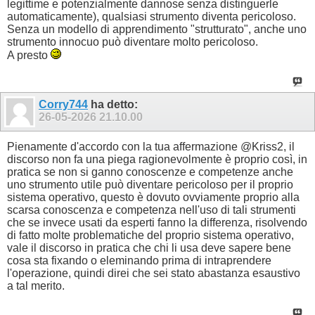
legittime e potenzialmente dannose senza distinguerle
automaticamente), qualsiasi strumento diventa pericoloso.
Senza un modello di apprendimento "strutturato", anche uno
strumento innocuo può diventare molto pericoloso.
A presto
Corry744
ha detto:
26-05-2026
21.10.00
Pienamente d'accordo con la tua affermazione @Kriss2, il
discorso non fa una piega ragionevolmente è proprio così, in
pratica se non si ganno conoscenze e competenze anche
uno strumento utile può diventare pericoloso per il proprio
sistema operativo, questo è dovuto ovviamente proprio alla
scarsa conoscenza e competenza nell'uso di tali strumenti
che se invece usati da esperti fanno la differenza, risolvendo
di fatto molte problematiche del proprio sistema operativo,
vale il discorso in pratica che chi li usa deve sapere bene
cosa sta fixando o eleminando prima di intraprendere
l'operazione, quindi direi che sei stato abastanza esaustivo
a tal merito.