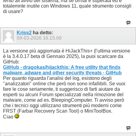
lento all'avvio del sistema, ma se ormai è superata ed è
totalemnte inutile con Windows 11, quale strumento consigli
di usare?
Kriss2
ha detto:
09-03-2026
16.15.00
La versione più aggiornata è HiJackThis+ (l'ultima versione
è la 3.4.0.17 beta di Gennaio 2025), la puoi scaricare da
GitHub:
GitHub - dragokas/hijackthis: A free utility that finds
malware, adware and other security threats · GitHub
Per quanto riguarda l'analisi del log, esistono degli
"analizzatori" online che però non sono infallibili. Se vuoi
fare le cose seriamente, ti suggerisco di farti aiutare da
esperti su alcuni Forum specializzati nella rimozione del
malware, come ad es. BleepingComputer. Ti avviso però
che i tecnici oggi utilizzano strumenti più moderni come
FRST (Farbar Recovery Scan Tool) o MiniToolBox.
Ciao