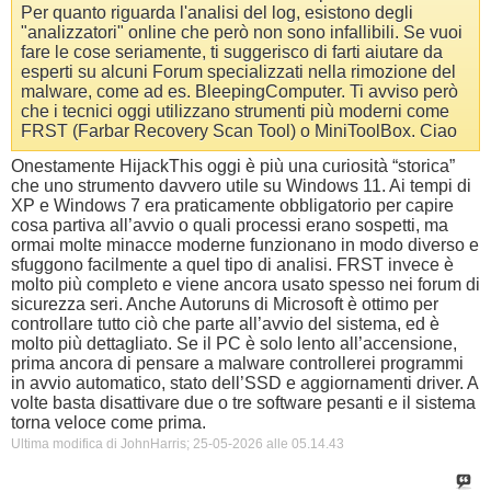
Per quanto riguarda l'analisi del log, esistono degli
"analizzatori" online che però non sono infallibili. Se vuoi
fare le cose seriamente, ti suggerisco di farti aiutare da
esperti su alcuni Forum specializzati nella rimozione del
malware, come ad es. BleepingComputer. Ti avviso però
che i tecnici oggi utilizzano strumenti più moderni come
FRST (Farbar Recovery Scan Tool) o MiniToolBox. Ciao
Onestamente HijackThis oggi è più una curiosità “storica”
che uno strumento davvero utile su Windows 11. Ai tempi di
XP e Windows 7 era praticamente obbligatorio per capire
cosa partiva all’avvio o quali processi erano sospetti, ma
ormai molte minacce moderne funzionano in modo diverso e
sfuggono facilmente a quel tipo di analisi. FRST invece è
molto più completo e viene ancora usato spesso nei forum di
sicurezza seri. Anche Autoruns di Microsoft è ottimo per
controllare tutto ciò che parte all’avvio del sistema, ed è
molto più dettagliato. Se il PC è solo lento all’accensione,
prima ancora di pensare a malware controllerei programmi
in avvio automatico, stato dell’SSD e aggiornamenti driver. A
volte basta disattivare due o tre software pesanti e il sistema
torna veloce come prima.
Ultima modifica di JohnHarris; 25-05-2026 alle
05.14.43