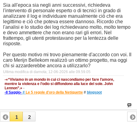
Sia all'epoca sia negli anni successivi, richiedeva
l'intervento di personale esperto o di tecnici in grado di
analizzare il log e individuare manualmente ciò che era
legittimo e ciò che poteva essere dannoso. Ricordo che
l'analisi e lo studio dei log richiedevano molto, molto tempo
e devo ammettere che non erano rari gli errori. Nel
frattempo, gli utenti protestavano per la lentezza delle
risposte.
Per questo motivo mi trovo pienamente d'accordo con voi. Il
caro Merijn Bellekom realizzò un ottimo progetto, ma oggi
chi si azzarderebbe ancora a utilizzarlo?
Ultima modifica di darnota; 12-06-2026 alle
09.59.05
-«“Viviamo in un mondo in cui ci nascondiamo per fare l’amore,
mentre la violenza e l’odio si diffondono alla luce del sole. John
Lennon”.»
-
-Il Saggio-
#
Le 5 regole d'oro della Netiquette
#
blogspot
1
2