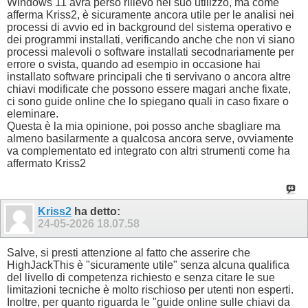
Windows 11 avrà perso rilievo nel suo utilizzo, ma come
afferma Kriss2, è sicuramente ancora utile per le analisi nei
processi di avvio ed in background del sistema operativo e
dei programmi installati, verificando anche che non vi siano
processi malevoli o software installati secodnariamente per
errore o svista, quando ad esempio in occasione hai
installato software principali che ti servivano o ancora altre
chiavi modificate che possono essere magari anche fixate,
ci sono guide online che lo spiegano quali in caso fixare o
eleminare.
Questa è la mia opinione, poi posso anche sbagliare ma
almeno basilarmente a qualcosa ancora serve, ovviamente
va complementato ed integrato con altri strumenti come ha
affermato Kriss2
Kriss2
ha detto:
24-05-2026
18.07.58
Salve, si presti attenzione al fatto che asserire che
HighJackThis è "sicuramente utile" senza alcuna qualifica
del livello di competenza richiesto e senza citare le sue
limitazioni tecniche è molto rischioso per utenti non esperti.
Inoltre, per quanto riguarda le "guide online sulle chiavi da