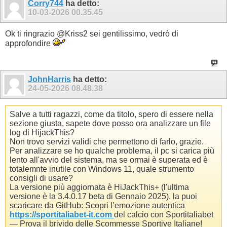
Corry744
ha detto:
10-03-2026
00.35.45
Ok ti ringrazio @Kriss2 sei gentilissimo, vedrò di
approfondire
JohnHarris
ha detto:
24-05-2026
08.48.38
Salve a tutti ragazzi, come da titolo, spero di essere nella
sezione giusta, sapete dove posso ora analizzare un file
log di HijackThis?
Non trovo servizi validi che permettono di farlo, grazie.
Per analizzare se ho qualche problema, il pc si carica più
lento all'avvio del sistema, ma se ormai è superata ed è
totalemnte inutile con Windows 11, quale strumento
consigli di usare?
La versione più aggiornata è HiJackThis+ (l'ultima
versione è la 3.4.0.17 beta di Gennaio 2025), la puoi
scaricare da GitHub:
Scopri l’emozione autentica
https://sportitaliabet-it.com
del calcio con Sportitaliabet
— Prova il brivido delle Scommesse Sportive Italiane!