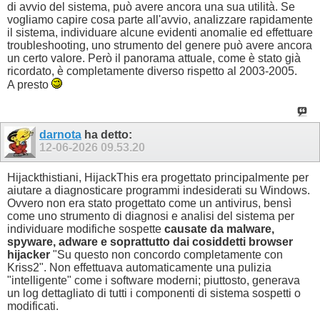
di avvio del sistema, può avere ancora una sua utilità. Se
vogliamo capire cosa parte all'avvio, analizzare rapidamente
il sistema, individuare alcune evidenti anomalie ed effettuare
troubleshooting, uno strumento del genere può avere ancora
un certo valore. Però il panorama attuale, come è stato già
ricordato, è completamente diverso rispetto al 2003-2005.
A presto
darnota
ha detto:
12-06-2026
09.53.20
Hijackthistiani, HijackThis era progettato principalmente per
aiutare a diagnosticare programmi indesiderati su Windows.
Ovvero non era stato progettato come un antivirus, bensì
come uno strumento di diagnosi e analisi del sistema per
individuare modifiche sospette
causate da malware,
spyware, adware e soprattutto dai cosiddetti browser
hijacker
"Su questo non concordo completamente con
Kriss2". Non effettuava automaticamente una pulizia
"intelligente" come i software moderni; piuttosto, generava
un log dettagliato di tutti i componenti di sistema sospetti o
modificati.