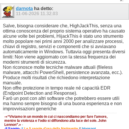
darnota
ha detto:
11-06-2026
11.32.03
Salve, bisogna considerare che, HighJackThis, senza una
ottima conoscenza del proprio sistema operativo ha causato
alcune volte bei problemi, HijackThis è stato uno strumento
molto popolare nei primi anni 2000 per analizzare processi,
chiavi di registro, servizi e componenti che si avviavano
automaticamente in Windows. Tuttavia oggi presenta diversi
limiti: Non viene aggiornato con la stessa frequenza dei
moderni strumenti di sicurezza.
Non riconosce molte tecniche malware attuali (fileless
malware, attacchi PowerShell, persistence avanzata, ecc.).
Produce molti risultati che richiedono interpretazione
manuale.
Non offre protezione in tempo reale né capacità EDR
(Endpoint Detection and Response).
Farò un post con altri software che potrebbero essere utili
ma hanno sempre bisogno di una buona esperienza e non
improvvisazioni generiche
-«“Viviamo in un mondo in cui ci nascondiamo per fare l’amore,
mentre la violenza e l’odio si diffondono alla luce del sole. John
Lennon”.»
-
-Il Saggio-
#
Le 5 regole d'oro della Netiquette
#
blogspot