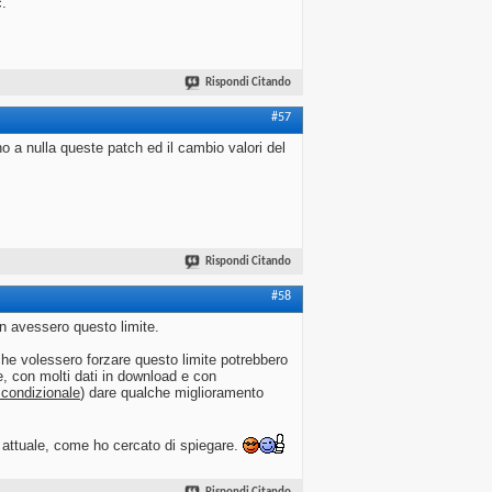
c.
Rispondi Citando
#57
o a nulla queste patch ed il cambio valori del
Rispondi Citando
#58
on avessero questo limite.
che volessero forzare questo limite potrebbero
e, con molti dati in download e con
condizionale
) dare qualche miglioramento
ne attuale, come ho cercato di spiegare.