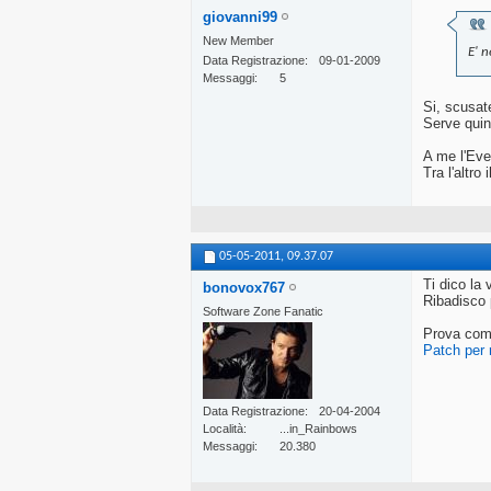
giovanni99
New Member
E' 
Data Registrazione
09-01-2009
Messaggi
5
Si, scusat
Serve qui
A me l'Eve
Tra l'altr
05-05-2011,
09.37.07
Ti dico la
bonovox767
Ribadisco 
Software Zone Fanatic
Prova com
Patch per 
Data Registrazione
20-04-2004
Località
...in_Rainbows
Messaggi
20.380