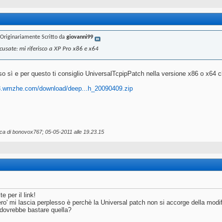
Originariamente Scritto da
giovanni99
scusate: mi riferisco a XP Pro x86 e x64
so sì e per questo ti consiglio UniversalTcpipPatch nella versione x86 o x64 c
ft3.wmzhe.com/download/deep...h_20090409.zip
ica di bonovox767; 05-05-2011 alle
19.23.15
e per il link!
ero' mi lascia perplesso è perchè la Universal patch non si accorge della modifi
 dovrebbe bastare quella?