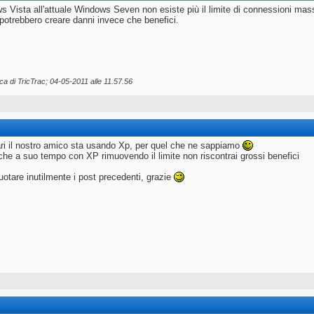
 Vista all'attuale Windows Seven non esiste più il limite di connessioni mass
potrebbero creare danni invece che benefici.
ica di TricTrac; 04-05-2011 alle
11.57.56
i il nostro amico sta usando Xp, per quel che ne sappiamo
che a suo tempo con XP rimuovendo il limite non riscontrai grossi benefici
otare inutilmente i post precedenti, grazie