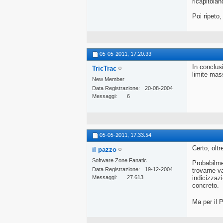
ricapitolan
Poi ripeto,
05-05-2011,
17.20.33
In conclus
TricTrac
limite mas
New Member
Data Registrazione
20-08-2004
Messaggi
6
05-05-2011,
17.33.54
Certo, olt
il pazzo
Software Zone Fanatic
Probabilme
Data Registrazione
19-12-2004
trovarne v
Messaggi
27.613
indicizzaz
concreto.
Ma per il P