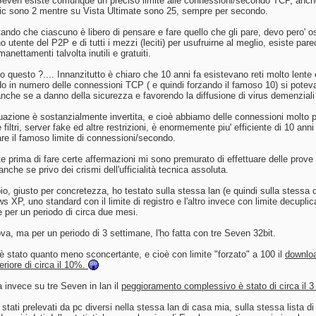
 Seven esiste comunque un preciso limite alle connessioni/secondo TCP, anch
c sono 2 mentre su Vista Ultimate sono 25, sempre per secondo.
ando che ciascuno è libero di pensare e fare quello che gli pare, devo pero'
 utente del P2P e di tutti i mezzi (leciti) per usufruirne al meglio, esiste pa
manettamenti talvolta inutili e gratuiti.
o questo ?.... Innanzitutto è chiaro che 10 anni fa esistevano reti molto lent
 in numero delle connessioni TCP ( e quindi forzando il famoso 10) si poteva
nche se a danno della sicurezza e favorendo la diffusione di virus demenziali m
tuazione è sostanzialmente invertita, e cioè abbiamo delle connessioni molto p
filtri, server fake ed altre restrizioni, è enormemente piu' efficiente di 10 ann
re il famoso limite di connessioni/secondo.
 prima di fare certe affermazioni mi sono premurato di effettuare delle prov
 anche se privo dei crismi dell'ufficialità tecnica assoluta.
o, giusto per concretezza, ho testato sulla stessa lan (e quindi sulla stessa
 XP, uno standard con il limite di registro e l'altro invece con limite decuplica
 per un periodo di circa due mesi.
va, ma per un periodo di 3 settimane, l'ho fatta con tre Seven 32bit.
o è stato quanto meno sconcertante, e cioè con limite "forzato" a 100 il
downloa
feriore di circa il 10%.
a invece su tre Seven in lan il
peggioramento complessivo è stato di circa il 3
 stati prelevati da pc diversi nella stessa lan di casa mia, sulla stessa lista di