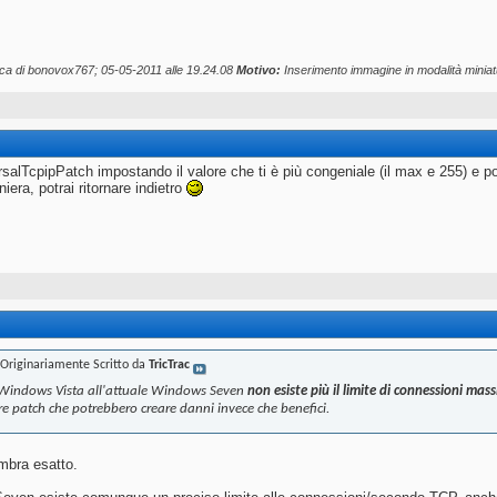
ica di bonovox767; 05-05-2011 alle
19.24.08
Motivo:
Inserimento immagine in modalità miniat
salTcpipPatch impostando il valore che ti è più congeniale (il max e 255) e po
era, potrai ritornare indietro
Originariamente Scritto da
TricTrac
Windows Vista all'attuale Windows Seven
non esiste più il limite di connessioni mas
re patch che potrebbero creare danni invece che benefici.
mbra esatto.