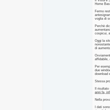
Il Vista e
Home Basi
Fermo rest
antesignano
voglia di s
Perchè dic
aumentando
cospicui, a
Oggi la si
nonostante 
di aumenta
Ovviamente
affidabile,
Per esempi
due windows
download e
Stessa pro
Il risultat
anni fa, in
Nella prov
I dati sono