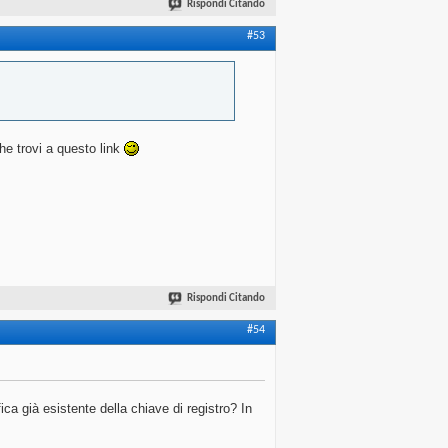
Rispondi Citando
#53
he trovi a questo link
Rispondi Citando
#54
ca già esistente della chiave di registro? In