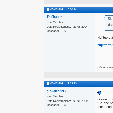
05-05-2011,
10.30.24
TricTrac
New Member
Si, 
Data Registrazione
20-08-2004
Messaggi
6
Nel tuo ca
http://so
Ultima modif
05-05-2011,
11.09.23
giovanni99
New Member
Grazie molt
Data Registrazione
09-01-2009
Cio' che p
Messaggi
5
teoria non