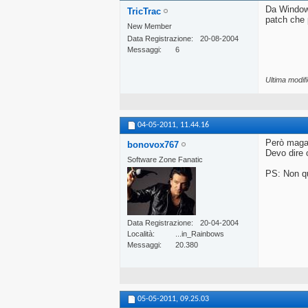
Da Windows
TricTrac
patch che 
New Member
Data Registrazione
20-08-2004
Messaggi
6
Ultima modif
04-05-2011,
11.44.16
Però magar
bonovox767
Devo dire 
Software Zone Fanatic
PS: Non qu
Data Registrazione
20-04-2004
Località
...in_Rainbows
Messaggi
20.380
05-05-2011,
09.25.03