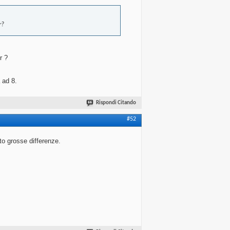
r?
r ?
 ad 8.
Rispondi Citando
#52
to grosse differenze.