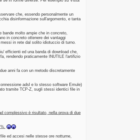
e se in forme diverse. Per esempio su Vista
 osservare che, essendo personalmente un
recchia disinformazione sull'argomento, e tanta
e e bande molto ampie che in concreto,
no in concreto ottenere dei vantaggi
essi in rete dal solito idiotuccio di turno.
iu' efficienti ed una banda di download che,
i fa, rendendo praticamente INUTILE l'artifizio
e due anni fa con un metodo discretamente
 connessione adsl e lo stesso software Emule)
to tramite TCP-Z, sugli stessi identici file in
d complessivo è risultato, nella prova di due
 %.
 file ed accesi nelle stesse ore notturne,