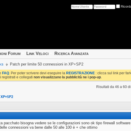
Ricord
ioni Forum
Link Veloci
Ricerca Avanzata
ks
Patch per limite 50 connessioni in XP+SP2
le
FAQ
. Per poter scrivere devi eseguire la
REGISTRAZIONE
: clicca sul link per fa
i registrati e collegati
non visualizzano la pubblicità ne i pop-up
.
Risultati da 46 a 60 d
n XP+SP2
ta pacchato bisogna vedere se le configurazioni sono ok tipo firewall softwa
delle connessioni va bene dalle 50 alle 100 è + che ottimo