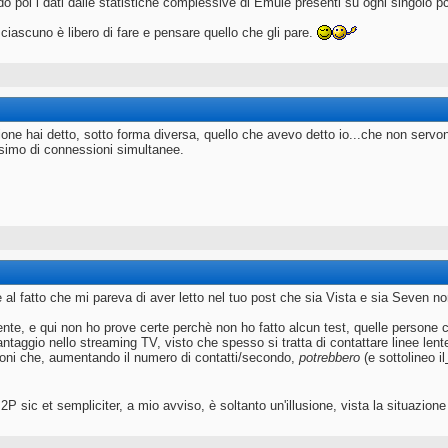
do poi i dati dalle statistiche complessive di Emule presenti su ogni singolo p
 ciascuno è libero di fare e pensare quello che gli pare.
ione hai detto, sotto forma diversa, quello che avevo detto io...che non servon
simo di connessioni simultanee.
re al fatto che mi pareva di aver letto nel tuo post che sia Vista e sia Seven n
nte, e qui non ho prove certe perchè non ho fatto alcun test, quelle persone 
antaggio nello streaming TV, visto che spesso si tratta di contattare linee lent
ioni che, aumentando il numero di contatti/secondo,
potrebbero
(e sottolineo il
2P sic et sempliciter, a mio avviso, è soltanto un'illusione, vista la situazio