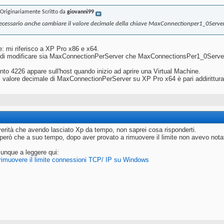
Originariamente Scritto da
giovanni99
necessario anche cambiare il valore decimale della chiave MaxConnectionper1_0Serve
e: mi riferisco a XP Pro x86 e x64.
ndi modificare sia MaxConnectionPerServer che MaxConnectionsPer1_0Serve
nto 4226 appare sull'host quando inizio ad aprire una Virtual Machine.
o il valore decimale di MaxConnectionPerServer su XP Pro x64 è pari addirittura
 verità che avendo lasciato Xp da tempo, non saprei cosa risponderti.
però che a suo tempo, dopo aver provato a rimuovere il limite non avevo nota
unque a leggere qui:
rimuovere il limite connessioni TCP/ IP su Windows