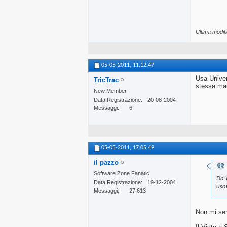
Ultima modif
05-05-2011,
11.12.47
Usa Univer
TricTrac
stessa mani
New Member
Data Registrazione
20-08-2004
Messaggi
6
05-05-2011,
17.05.49
il pazzo
Software Zone Fanatic
Da 
Data Registrazione
19-12-2004
usa
Messaggi
27.613
Non mi se