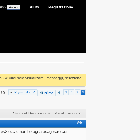
ami?
Aiuto
Registrazione
rlo. Se vuoi solo visualizare i messaggi, seleziona
Pagina 4 di 4
1
2
3
4
i 60
Prima
Strumenti Discussione
Visualizzazione
#46
re ps2 ecc e non bisogna esagerare con