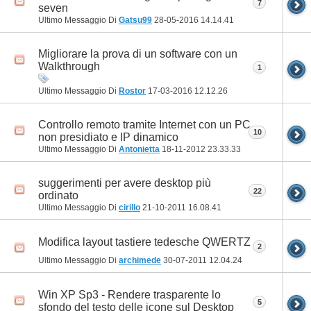
7
seven
Ultimo Messaggio Di
Gatsu99
28-05-2016
14.14.41
Migliorare la prova di un software con un
Walkthrough
1
Ultimo Messaggio Di
Rostor
17-03-2016
12.12.26
Controllo remoto tramite Internet con un PC
10
non presidiato e IP dinamico
Ultimo Messaggio Di
Antonietta
18-11-2012
23.33.33
suggerimenti per avere desktop più
22
ordinato
Ultimo Messaggio Di
cirillo
21-10-2011
16.08.41
Modifica layout tastiere tedesche QWERTZ
2
Ultimo Messaggio Di
archimede
30-07-2011
12.04.24
Win XP Sp3 - Rendere trasparente lo
5
sfondo del testo delle icone sul Desktop