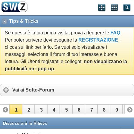
Tips & Tricks
Se questa è la tua prima visita, prova a leggere le
FAQ
.
Per poter scrivere devi eseguire la
REGISTRAZIONE
:
clicca sul link per farlo. Se vuoi solo visualizare i
messaggi, seleziona il forum di tuo interesse e buona
lettura. Gli Utenti registrati e collegati
non visualizzano la
pubblicità ne i pop-up
.
Vai ai Sotto-Forum
1
2
3
4
5
6
7
8
9
10
Discussioni In Rilievo