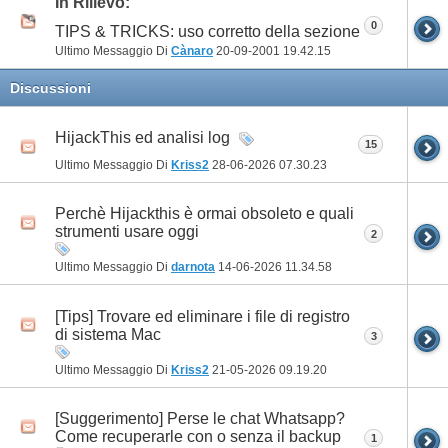
In Rilievo:
0
TIPS & TRICKS: uso corretto della sezione
Ultimo Messaggio Di
Cànaro
20-09-2001
19.42.15
Discussioni
HijackThis ed analisi log
15
Ultimo Messaggio Di
Kriss2
28-06-2026
07.30.23
Perchè Hijackthis è ormai obsoleto e quali
strumenti usare oggi
2
Ultimo Messaggio Di
darnota
14-06-2026
11.34.58
[Tips] Trovare ed eliminare i file di registro
di sistema Mac
3
Ultimo Messaggio Di
Kriss2
21-05-2026
09.19.20
[Suggerimento] Perse le chat Whatsapp?
Come recuperarle con o senza il backup
1