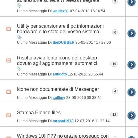
abilitazione scheda wireless integrata
6
Ultimo Messaggio Di
waldez31
07-04-2018
16.16.54
Utility per scansionare il pc informazioni
hardware e lo stato del vostro sistema.
0
Ultimo Messaggio Di
theDUBBER
25-01-2017
17.28.06
Risolto avvio lento icone del desktop
dovuto agli aggiornamenti automatici
10
Ultimo Messaggio Di
antidoto
12-10-2016
20.55.44
Icone non documentate di Messenger
4
Ultimo Messaggio Di
collboy
23-08-2016
08.38.45
Stampa Elenco files
12
Ultimo Messaggio Di
mrpaul1978
12-07-2016
11.22.14
Windows 10!!!??? no grazie proseguo con