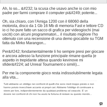
Ah, lo so... &#232; la scusa che usavo anche io con mio
padre per farmi comprare il computer pi&#249; potente...
Oh, sia chiaro, con l'Amiga 1200 con il 68060 della
motorola, disco da 1 Gb 16 Mb di memoria Fast e lettore CD
io ci ho pure fatto un sacco di grafica per videogiochi (mai
usciti) con alcuni programmatori... il risultato migliore l'ho
ottenuto con una recensione di una demo giocabile su TGM
fatta da Mirko Marangon...
Per&#242; fondamentalmente li ho sempre presi per giocare
e ancora adesso la funzione principale rimane quella (e
aspetto in trepidante attesa quando kevinove mi
sfider&#224; ad Unreal Tournament o simili)...
Per me la componente gioco resta indissolubilmente legata
alla vita...
Tutti abbiamo un obbligo nei confronti di quelli che sono morti troppo presto e non
hanno potuto invecchiare accanto ai propri cari. Abbiamo l'obbligo di continuare a
vivere per loro, indipendentemente da qualsiasi problema od ostacolo. E' un
dovere nei confronti di chi non ha avuto la fortuna di restare su questo mondo...