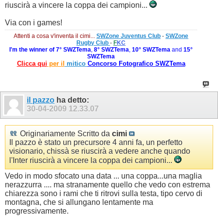
riuscirà a vincere la coppa dei campioni...
Via con i games!
Attenti a cosa v'inventa il cimi...
SWZone Juventus Club
-
SWZone
Rugby Club
-
F
KC
I'm the winner of
7° SWZTema
,
8° SWZTema
,
10° SWZTema
and
15°
SWZTema
Clicca qui
per il
mitico
Concorso Fotografico SWZTema
il pazzo
ha detto:
30-04-2009
12.33.07
Originariamente Scritto da
cimi
Il pazzo è stato un precursore 4 anni fa, un perfetto
visionario, chissà se riuscirà a vedere anche quando
l'Inter riuscirà a vincere la coppa dei campioni...
Vedo in modo sfocato una data ... una coppa...una maglia
nerazzurra .... ma stranamente quello che vedo con estrema
chiarezza sono i rami che ti ritrovi sulla testa, tipo cervo di
montagna, che si allungano lentamente ma
progressivamente.