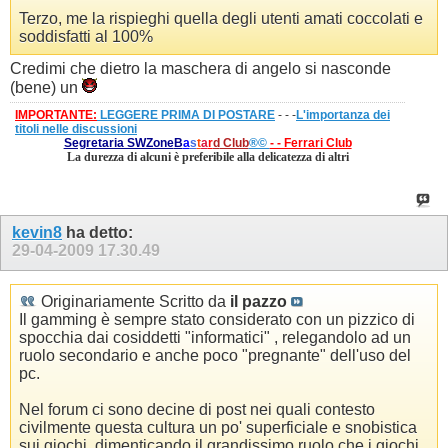
Terzo, me la rispieghi quella degli utenti amati coccolati e
soddisfatti al 100%
Credimi che dietro la maschera di angelo si nasconde
(bene) un
IMPORTANTE:
LEGGERE PRIMA DI POSTARE
- - -
L'importanza dei
titoli nelle discussioni
Segretaria SWZone
B
a
s
t
a
r
d
Club
®©
- - Ferrari Club
La durezza di alcuni è preferibile alla delicatezza di altri
kevin8
ha detto:
29-04-2009
17.30.49
Originariamente Scritto da
il pazzo
Il gamming è sempre stato considerato con un pizzico di
spocchia dai cosiddetti "informatici" , relegandolo ad un
ruolo secondario e anche poco "pregnante" dell'uso del
pc.
Nel forum ci sono decine di post nei quali contesto
civilmente questa cultura un po' superficiale e snobistica
sui giochi, dimenticando il grandissimo ruolo che i giochi