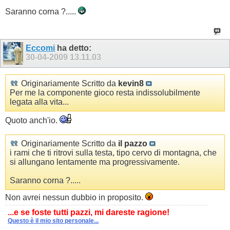
Saranno corna ?.....
Eccomi
ha detto:
30-04-2009
13.11.03
Originariamente Scritto da
kevin8
Per me la componente gioco resta indissolubilmente
legata alla vita...
Quoto anch'io.
Originariamente Scritto da
il pazzo
i rami che ti ritrovi sulla testa, tipo cervo di montagna, che
si allungano lentamente ma progressivamente.
Saranno corna ?.....
Non avrei nessun dubbio in proposito.
...e se foste tutti pazzi, mi dareste ragione!
Questo è il mio sito personale...