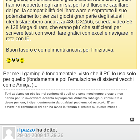
hanno ricoperto negli anni sia per la diffuisone capillare
dei pc, la compatibilità dell'hardware e sopratutto il suo
potenziamento ; senza i giochi gran parte degli attuali
utenti starebbero ancora ai 486 DX2/66, scheda video S3
e 128 Mega di ram, che erano piu' che sufficienti per
scrivere testi con word, fare grafici con excel e navigare in
rete con IE.
Buon lavoro e complimenti ancora per l'iniziativa.
Per me il gaming è fondamentale, visto che il PC lo uso solo
per quello (fondamentale poi l'emulazione di sistemi vecchi
come Amiga )...
Tutti abbiamo un obbligo nei confronti di quelli che sono morti troppo presto e non
hanno potuto invecchiare accanto ai propri cari. Abbiamo l'obbligo di continuare a
vivere per loro, indipendentemente da qualsiasi problema od ostacolo. E' un
dovere nei confronti di chi non ha avuto la fortuna di restare su questo mondo...
il pazzo
ha detto:
29-04-2009
17.39.36