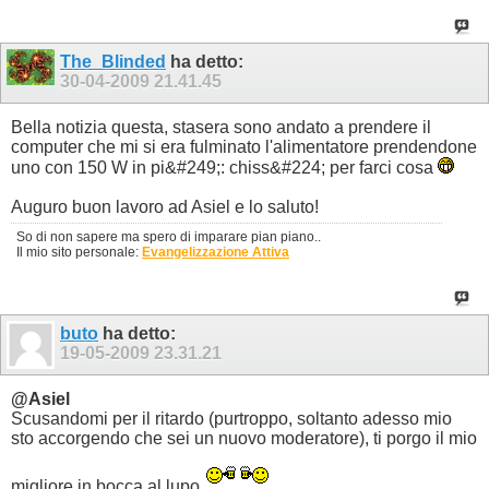
The_Blinded
ha detto:
30-04-2009
21.41.45
Bella notizia questa, stasera sono andato a prendere il
computer che mi si era fulminato l'alimentatore prendendone
uno con 150 W in pi&#249;: chiss&#224; per farci cosa
Auguro buon lavoro ad Asiel e lo saluto!
So di non sapere ma spero di imparare pian piano..
Il mio sito personale:
Evangelizzazione Attiva
buto
ha detto:
19-05-2009
23.31.21
@Asiel
Scusandomi per il ritardo (purtroppo, soltanto adesso mio
sto accorgendo che sei un nuovo moderatore), ti porgo il mio
migliore in bocca al lupo.