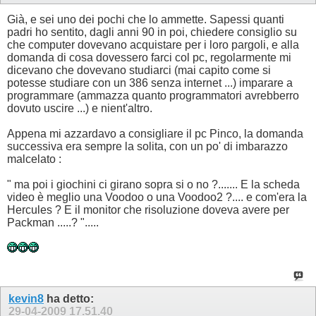
Già, e sei uno dei pochi che lo ammette. Sapessi quanti
padri ho sentito, dagli anni 90 in poi, chiedere consiglio su
che computer dovevano acquistare per i loro pargoli, e alla
domanda di cosa dovessero farci col pc, regolarmente mi
dicevano che dovevano studiarci (mai capito come si
potesse studiare con un 386 senza internet ...) imparare a
programmare (ammazza quanto programmatori avrebberro
dovuto uscire ...) e nient'altro.
Appena mi azzardavo a consigliare il pc Pinco, la domanda
successiva era sempre la solita, con un po' di imbarazzo
malcelato :
" ma poi i giochini ci girano sopra si o no ?....... E la scheda
video è meglio una Voodoo o una Voodoo2 ?.... e com'era la
Hercules ? E il monitor che risoluzione doveva avere per
Packman .....? ".....
kevin8
ha detto:
29-04-2009
17.51.40