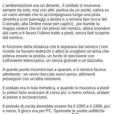
L'ambientazione era un deserto , il soldato si muoveva
sempre da solo, mai con altri, partiva da un punto, saliva su
un carro armato che lo accompagnava lungo una pista
desertica (con paesaggi a destra e a sinistra tipo rocce del
Colorado, alla Ombre rosse per capirci) , poi tramite la
mappa vedevi che eri nei pressi nel nemico, allora scendevi
dal carro e ti facevi l'ultimo tratto a piedi, senza farti scoprire
dal nemico.
In funzione della distanza che ti separava dal nemico ( non
ricordo se fossero tedeschi o altro) tu sceglievi un'arma che
poteva essere la pistola, un fucile di rpecisione con
collimatore telescopico, un lancia granate o un bazzoka.
A questo punto incominciavi a sparare, e il nemico faceva
altrettanto : se venivi beccato avevi perso, altrimenti
proseguivi con un'altra missione.
Il soldato era in tuta mimetica, e quando si muoveva a piedi
tu potevi farlo avanzare di corsa piu' o meno veloce, andare
al passo o accovacciarsi.
Il periodo di uscita dovrebbe essere fra il 1995 e il 1998, piu'
o meno. Il gioco era per PC. Spremete le vostre asfittiche