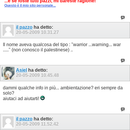
...e se foste tutti pazzi, mi dareste ragione!
Questo è il mio sito personale...
il pazzo
ha detto:
20-05-2009
10.31.27
Il nome aveva qualcosa del tipo : "warrior ...warning... war
....." (non conosco il palestinese) ..
Asiel
ha detto:
20-05-2009
10.45.48
dammi qualche info in più... ambientazione? eri sempre da
solo?
aiutaci ad aiutarti!
il pazzo
ha detto:
20-05-2009
11.52.42