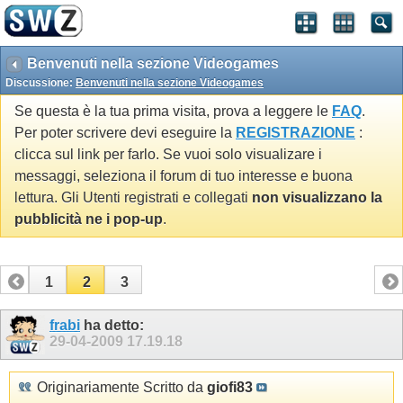
Benvenuti nella sezione Videogames
Discussione:
Benvenuti nella sezione Videogames
Se questa è la tua prima visita, prova a leggere le
FAQ
.
Per poter scrivere devi eseguire la
REGISTRAZIONE
:
clicca sul link per farlo. Se vuoi solo visualizare i
messaggi, seleziona il forum di tuo interesse e buona
lettura. Gli Utenti registrati e collegati
non visualizzano la
pubblicità ne i pop-up
.
1
2
3
frabi
ha detto:
29-04-2009
17.19.18
Originariamente Scritto da
giofi83