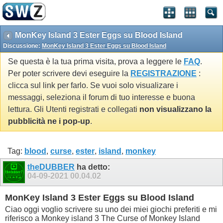
MonKey Island 3 Ester Eggs su Blood Island
Discussione:
MonKey Island 3 Ester Eggs su Blood Island
Se questa è la tua prima visita, prova a leggere le
FAQ
.
Per poter scrivere devi eseguire la
REGISTRAZIONE
:
clicca sul link per farlo. Se vuoi solo visualizare i
messaggi, seleziona il forum di tuo interesse e buona
lettura. Gli Utenti registrati e collegati
non visualizzano la
pubblicità ne i pop-up
.
Tag:
blood
,
curse
,
ester
,
island
,
monkey
theDUBBER
ha detto:
04-09-2021
00.04.02
MonKey Island 3 Ester Eggs su Blood Island
Ciao oggi voglio scrivere su uno dei miei giochi preferiti e mi
riferisco a Monkey island 3 The Curse of Monkey Island