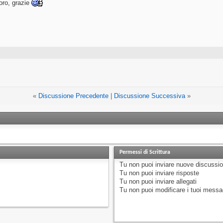
oro, grazie
«
Discussione Precedente
|
Discussione Successiva
»
Permessi di Scrittura
Tu
non puoi
inviare nuove discussio
Tu
non puoi
inviare risposte
Tu
non puoi
inviare allegati
Tu
non puoi
modificare i tuoi messa