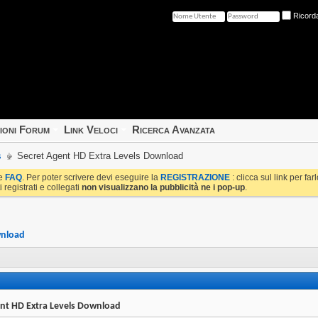
Ricord
ioni Forum
Link Veloci
Ricerca Avanzata
s
Secret Agent HD Extra Levels Download
le
FAQ
. Per poter scrivere devi eseguire la
REGISTRAZIONE
: clicca sul link per fa
i registrati e collegati
non visualizzano la pubblicità ne i pop-up
.
wnload
ent HD Extra Levels Download