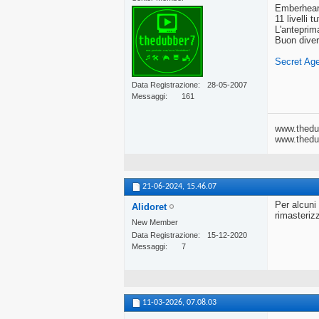
Emberheart
11 livelli t
L'anteprima
Buon diver
Secret Ag
Data Registrazione
28-05-2007
Messaggi
161
www.thedub
www.thedub
21-06-2024,
15.46.07
Per alcuni
Alidoret
rimasteriz
New Member
Data Registrazione
15-12-2020
Messaggi
7
11-03-2026,
07.08.03