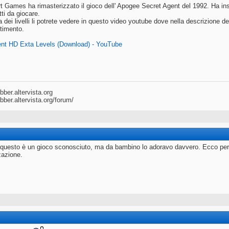
 Games ha rimasterizzato il gioco dell' Apogee Secret Agent del 1992. Ha inseri
utti da giocare.
 dei livelli li potrete vedere in questo video youtube dove nella descrizione del
timento.
ent HD Exta Levels (Download) - YouTube
ber.altervista.org
ber.altervista.org/forum/
 questo è un gioco sconosciuto, ma da bambino lo adoravo davvero. Ecco perc
zazione.