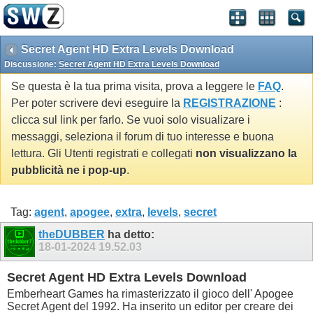
Secret Agent HD Extra Levels Download
Discussione:
Secret Agent HD Extra Levels Download
Se questa è la tua prima visita, prova a leggere le
FAQ
.
Per poter scrivere devi eseguire la
REGISTRAZIONE
:
clicca sul link per farlo. Se vuoi solo visualizare i
messaggi, seleziona il forum di tuo interesse e buona
lettura. Gli Utenti registrati e collegati
non visualizzano la
pubblicità ne i pop-up
.
Tag:
agent
,
apogee
,
extra
,
levels
,
secret
theDUBBER
ha detto:
18-01-2024
19.52.03
Secret Agent HD Extra Levels Download
Emberheart Games ha rimasterizzato il gioco dell' Apogee
Secret Agent del 1992. Ha inserito un editor per creare dei